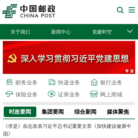
关于我们
新闻中心
党建时空
产品服务
社会责任
企业文化
邮务业务
快递业务
银行业务
保险业务
证券业务
网上商城
时政要闻
集团要闻
综合新闻
媒体聚焦
《求是》杂志发表习近平总书记重要文章《加快建设健康中
国》