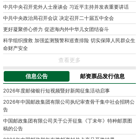
中共中央召开党外人士座谈会 习近平主持并发表重要讲话
中共中央政治局召开会议 决定召开二十届五中全会
更好凝聚侨心侨力 促进海内外中华儿女团结奋斗
科学组织搜救 加强监测预警和巡查排险 切实保障人民群众生
命财产安全
查看更多
信息公告
邮资票品发行信息
2026年度邮储银行短视频暨好新闻征集活动启事
2026年中国邮政集团有限公司执纪审查骨干集中社会招聘公
告
中国邮政集团有限公司关于公开征集《丁未年》特种邮票图
稿的公告