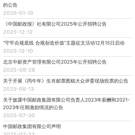
的公告
2026-01-19
《中国邮政报》社有限公司2025年公开招聘公告
2025-12-12
“守牢合规底线 合规创造价值”主题征文活动12月15日启动
2025-12-10
北京中邮资产管理有限公司2025年公开招聘公告
2025-08-28
关于开展《丙午年》生肖邮票图稿大众评委现场投票的公告
2025-08-13
关于披露中国邮政集团有限公司负责人2023年薪酬和2021-
2023年任期激励情况的公告
2025-07-30
中国邮政集团有限公司声明
2025-07-23