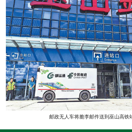
邮政无人车将脆李邮件送到巫山高铁