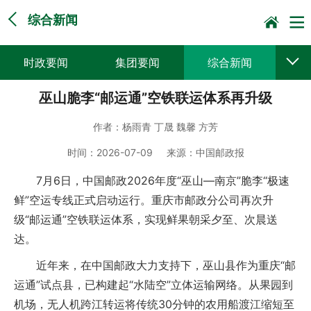
综合新闻
时政要闻
集团要闻
综合新闻
巫山脆李“邮运通”空铁联运体系再升级
媒体聚焦
党建动态
普遍服务
作者：
杨雨青 丁晟 魏馨 方芳
科技创新
企业文化
一线风采
时间：
2026-07-09
来源：
中国邮政报
集邮报道
7月6日，中国邮政2026年度“巫山—南京”脆李“极速
鲜”空运专线正式启动运行。重庆市邮政分公司再次升
级“邮运通”空铁联运体系，实现鲜果朝采夕至、次晨送
达。
近年来，在中国邮政大力支持下，巫山县作为重庆“邮
运通”试点县，已构建起“水陆空”立体运输网络。从果园到
机场，无人机跨江转运将传统30分钟的农用船渡江缩短至