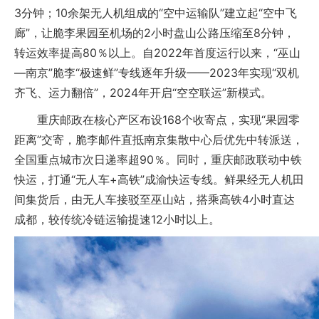
3分钟；10余架无人机组成的“空中运输队”建立起“空中飞
廊”，让脆李果园至机场的2小时盘山公路压缩至8分钟，
转运效率提高80％以上。自2022年首度运行以来，“巫山
—南京”脆李“极速鲜”专线逐年升级——2023年实现“双机
齐飞、运力翻倍”，2024年开启“空空联运”新模式。
重庆邮政在核心产区布设168个收寄点，实现“果园零
距离”交寄，脆李邮件直抵南京集散中心后优先中转派送，
全国重点城市次日递率超90％。同时，重庆邮政联动中铁
快运，打通“无人车+高铁”成渝快运专线。鲜果经无人机田
间集货后，由无人车接驳至巫山站，搭乘高铁4小时直达
成都，较传统冷链运输提速12小时以上。