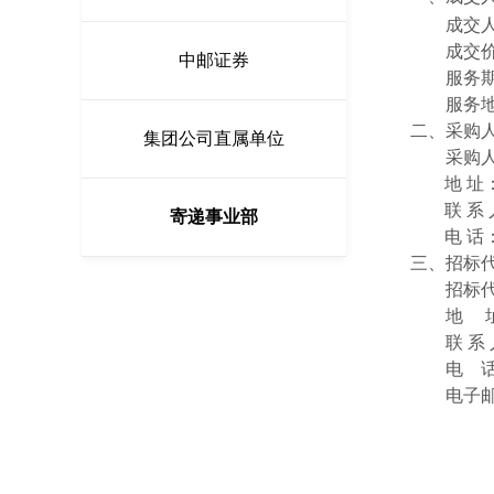
成交
成交价
中邮证券
服务期
服务
二、采购
集团公司直属单位
采购
地 
联 系
寄递事业部
电 话：
三、招标
招标
地
联 系
电
话
电子邮件