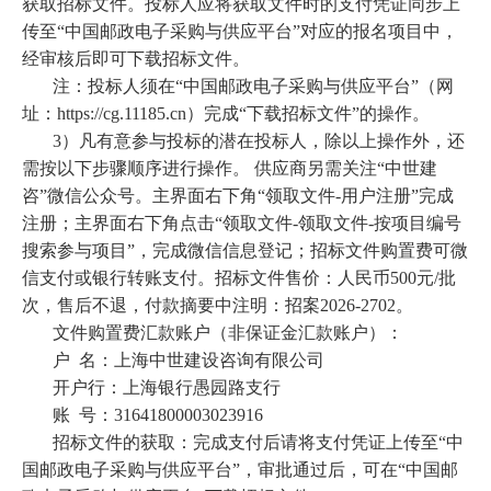
获取招标文件。投标人应将获取文件时的支付凭证同步上
传至“中国邮政电子采购与供应平台”对应的报名项目中，
经审核后即可下载招标文件。
注：投标人须在“中国邮政电子采购与供应平台”（网
址：https://cg.11185.cn）完成“下载招标文件”的操作。
3）
凡有意参与投标的潜在投标人，除以上操作外，还
需按以下步骤顺序进行操作。 供应商另需关注“中世建
咨”微信公众号。主界面右下角“领取文件-用户注册”完成
注册；主界面右下角点击“领取文件-领取文件-按项目编号
搜索参与项目”，完成微信信息登记；招标文件购置费可微
信支付或银行转账支付。招标文件售价：人民币500元/批
次，售后不退，付款摘要中注明：招案2026-2702。
文件购置费汇款账户（非保证金汇款账户）：
户
名：上海中世建设咨询有限公司
开户行：上海银行愚园路支行
账
号：31641800003023916
招标文件的获取：完成支付后请将支付凭证上传至“中
国邮政电子采购与供应平台”，审批通过后，可在“中国邮