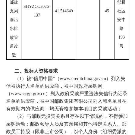
邬桥
邮政
SHYZCG2026-
社区
支局
41.514649
45
137
安中
雨污
路
水排
193
放管
号
道改
造
二、
投标人资格要求
（1）被“信用中国”（www.creditchina.gov.cn）列入失
信被执行人名单的供应商，被中国政府采购网
（www.ccgp.gov.cn）列入政府采购严重违法失信行为记录
名单的供应商，被中国邮政集团有限公司列入黑名单且在
有效期内的供应商，均无资格参加本项目的采购活动；
（
）与邮政无投资关系且存在以下情况的，不得参加
2
采购活动：邮政领导人员及其亲属和其他特定关系人、邮
政员工持股（限非上市公司），以个人身份（组织委派的