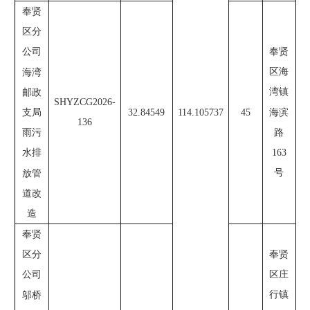
奉贤
区分
奉贤
公司
区海
海湾
湾镇
邮政
SHYZCG2026-
海滨
支局
32.84549
114.105737
45
136
路
雨污
163
水排
号
放管
道改
造
奉贤
奉贤
区分
区庄
公司
行镇
邬桥