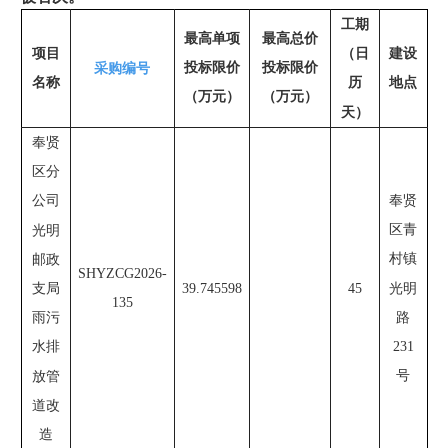
工期
最高单项
最高总价
项目
建设
（日
投标限价
投标限价
采购编号
名称
地点
历
（万元）
（万元）
天）
奉贤
区分
奉贤
公司
区青
光明
村镇
邮政
SHYZCG2026-
光明
支局
39.745598
45
135
路
雨污
231
水排
号
放管
道改
造