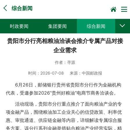
综合新闻
时政要闻
集团要闻
综合新闻
贵阳市分行亮相粮油洽谈会推介专属产品对接
媒体聚焦
党建动态
普遍服务
企业需求
科技创新
企业文化
一线风采
作者：
寻源
集邮报道
时间：
2026-07-08
来源：
中国邮政报
6月26日，邮储银行贵州省贵阳市分行作为金融机构
代表，受邀参加2026“贵州好粮油”电商节商务洽谈会。
活动现场，贵阳市分行重点推介了面向粮油产业的专
项金融产品，围绕粮油加工企业关心的信贷政策、利率优
惠、审批通道、供应链金融等内容，详细解读专属综合服
务方案。该分行系列金融举措贴合粮油产业经营实际，精