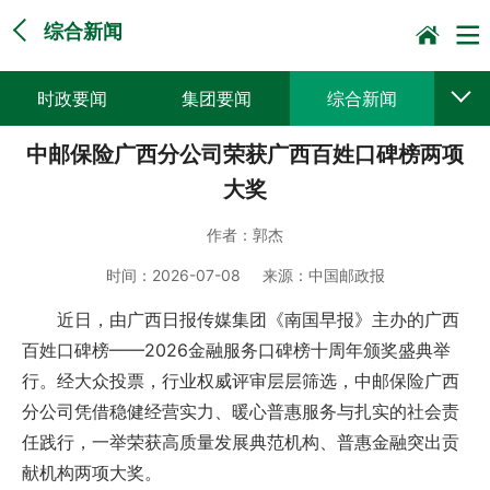
综合新闻
时政要闻
集团要闻
综合新闻
中邮保险广西分公司荣获广西百姓口碑榜两项
媒体聚焦
党建动态
普遍服务
大奖
科技创新
企业文化
一线风采
作者：
郭杰
集邮报道
时间：
2026-07-08
来源：
中国邮政报
近日，由广西日报传媒集团《南国早报》主办的广西
百姓口碑榜——2026金融服务口碑榜十周年颁奖盛典举
行。经大众投票，行业权威评审层层筛选，中邮保险广西
分公司凭借稳健经营实力、暖心普惠服务与扎实的社会责
任践行，一举荣获高质量发展典范机构、普惠金融突出贡
献机构两项大奖。