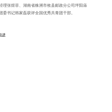
经理张煜菲、湖南省株洲市攸县邮政分公司坪阳庙
团委书记韩家磊获评全国优秀共青团干部。
前进