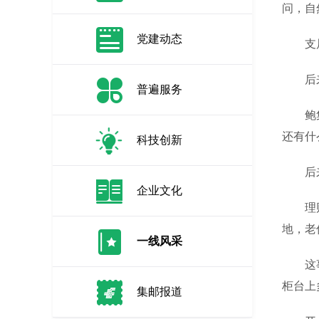
问，自
党建动态
支局长
后来
普遍服务
鲍集镇
还有什
科技创新
后来，
企业文化
理财经
地，老
一线风采
这事张
柜台上
集邮报道