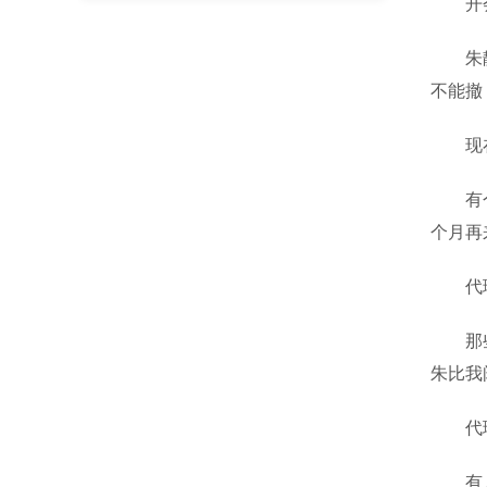
开会时
朱静到
不能撤
现在那
有个老
个月再
代理金
那些坐
朱比我
代理金
有人来