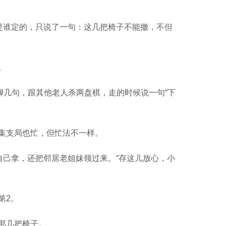
是谁定的，只说了一句：这几把椅子不能撤，不但
。
几句，跟其他老人杀两盘棋，走的时候说一句“下
集支局也忙，但忙法不一样。
己拿，还把邻居老姐妹领过来。“存这儿放心，小
第2。
那几把椅子。