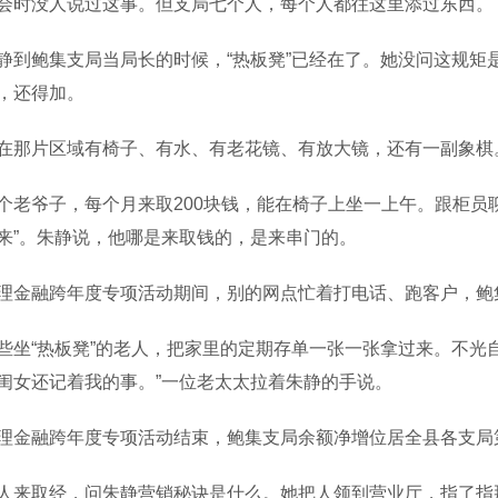
没人说过这事。但支局七个人，每个人都往这里添过东西。
鲍集支局当局长的时候，“热板凳”已经在了。她没问这规矩
，还得加。
片区域有椅子、有水、有老花镜、有放大镜，还有一副象棋
爷子，每个月来取200块钱，能在椅子上坐一上午。跟柜员聊
来”。朱静说，他哪是来取钱的，是来串门的。
融跨年度专项活动期间，别的网点忙着打电话、跑客户，鲍
“热板凳”的老人，把家里的定期存单一张一张拿过来。不光自
闺女还记着我的事。”一位老太太拉着朱静的手说。
融跨年度专项活动结束，鲍集支局余额净增位居全县各支局
取经，问朱静营销秘诀是什么。她把人领到营业厅，指了指