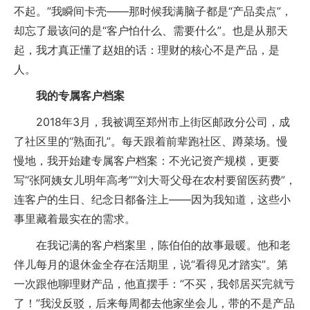
不起。”我瞬间卡壳——那时候我满脑子都是“产品卖点”，
却忘了最该问的是“客户怕什么、需要什么”。也是从那天
起，我才真正懂了赵姐的话：理财的核心不是产品，是
人。
我的专属客户档案
2018年3月，我被调至郑州市上街区邮政分公司，成
了社区里的“熟面孔”。每天跟着前辈跑社区、蹲菜场。慢
慢地，我开始建专属客户档案：不光记资产规模，更要
写“张阿姨女儿明年高考”“刘大哥父母在农村要留医药费”，
连客户的生日、纪念日都备注上——因为我知道，这些小
事里藏着最实在的需求。
在我记满的客户档案里，陈伯伯的故事最暖。他和老
伴儿每月的退休金全存在活期里，说“看得见才踏实”。第
一次跟他聊理财产品，他直摆手：“不买，我邻居买完就亏
了！”我没反驳，后来每周都去他家坐会儿，带的不是产品