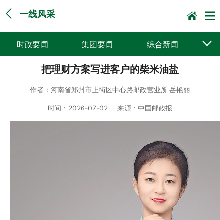
一线风采
时政要闻
集团要闻
综合新闻
把理财方案写进客户的柴米油盐
媒体聚焦
党建动态
普遍服务
作者：
河南省郑州市上街区中心路邮政营业所 岳艳丽
科技创新
企业文化
一线风采
时间：
2026-07-02
来源：
中国邮政报
集邮报道