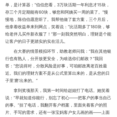
单，是计算器：“伯伯您看，3万块活期一年利息才15块，
存三个月定期能有60块，够您和阿姨买一周的菜了。”慢
慢地，陈伯伯愿意听了。我帮他做了套方案，三个月后，
他拿着收益单来到网点，笑着说：“比活期多了180块，够
给老伴儿买件新衣服了！”那一刻我突然明白，理财是个能
让客户的日子更踏实的实在活儿。
在大赛的情景模拟环节，助教老师问我：“我在其他银
行也有熟人，分开放更安全，为啥选你们邮政？”我回
答：“您说得对，分散风险是好事，可咱邮政离老百姓最
近。我们的理财方案不是从公式里算出来的，是从您的日
子里‘磨’出来的。”
拿到奖项那天，我第一时间给赵姐打了电话。她笑着
说：“早就知道你能行，别忘了初心——把客户的事当自己
的事。”挂了电话，我翻开客户档案，里面夹着客户的照
片、手写的需求，还有一张宝妈客户女儿画的画——上面