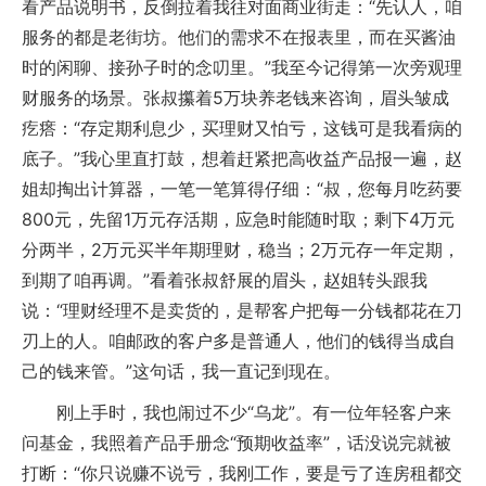
看产品说明书，反倒拉着我往对面商业街走：“先认人，咱
服务的都是老街坊。他们的需求不在报表里，而在买酱油
时的闲聊、接孙子时的念叨里。”我至今记得第一次旁观理
财服务的场景。张叔攥着5万块养老钱来咨询，眉头皱成
疙瘩：“存定期利息少，买理财又怕亏，这钱可是我看病的
底子。”我心里直打鼓，想着赶紧把高收益产品报一遍，赵
姐却掏出计算器，一笔一笔算得仔细：“叔，您每月吃药要
800元，先留1万元存活期，应急时能随时取；剩下4万元
分两半，2万元买半年期理财，稳当；2万元存一年定期，
到期了咱再调。”看着张叔舒展的眉头，赵姐转头跟我
说：“理财经理不是卖货的，是帮客户把每一分钱都花在刀
刃上的人。咱邮政的客户多是普通人，他们的钱得当成自
己的钱来管。”这句话，我一直记到现在。
刚上手时，我也闹过不少“乌龙”。有一位年轻客户来
问基金，我照着产品手册念“预期收益率”，话没说完就被
打断：“你只说赚不说亏，我刚工作，要是亏了连房租都交