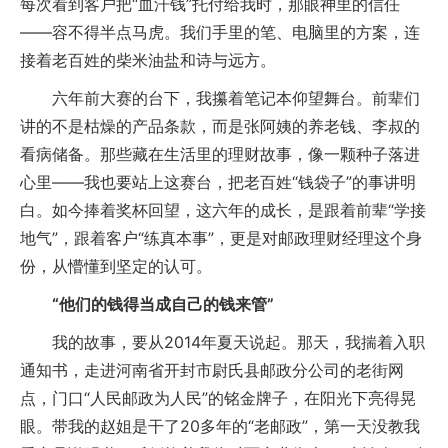
每次看到客户把“血汗钱”托付给我时，那眼神里的信任
——容不得半点马虎。我们手里的笔、电脑里的方案，连
接着老百姓的柴米油盐和诗与远方。
六年前大赛的台下，我攥着笔记本仰望舞台。前辈们
讲的不是枯燥的产品条款，而是张阿姨的养老钱、李叔的
看病储备。那些藏在生活里的理财故事，像一颗种子落进
心里——我也要站上这赛台，把老百姓“钱袋子”的事讲明
白。如今捧着奖杯回望，这六年的成长，是跟着前辈“学接
地气”，跟着客户“练真本事”，更是对邮政理财经理这个身
份，从懵懂到坚定的认可。
“他们的钱得当成自己的钱来管”
我的故事，要从2014年夏天说起。那天，我揣着入职
通知书，走进河南省开封市尉氏县邮政分公司的老街网
点，门口“人民邮政为人民”的铭金牌子，在阳光下亮得晃
眼。带我的赵姐是干了20多年的“老邮政”，第一天没教我