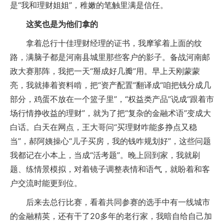
是“我和理财姐姐”，稚嫩的笔触里满是信任。
这奖也是为他们拿的
拿着总行十佳理财经理的证书，我摩挲着上面的纹
路，满脑子都是河南县城里那些客户的影子。备战河南邮
政大赛那阵，我把一天“掰成好几瓣”用。早上天刚蒙蒙
亮，我就捧着资料啃，把“资产配置”翻译成“咱把钱分成几
部分，鸡蛋不放在一个篮子里”，“权益类产品”说成“跟着市
场行情挣收益的理财”，就为了把“复杂的金融术语”变成大
白话。白天在网点，王大哥问“买理财咋能多挣点又稳
当”，郝阿姨操心“儿子买房，我的钱咋规划好”，这些问题
我都记在小本上，当成“活考题”。晚上回到家，我就刷
题、练情景模拟，对着镜子调整表情和语气，就盼着和客
户交流时能更到位。
后来去总行比赛，看着共同参赛的选手中有一线城市
的金融精英，还有干了20多年的老行家，我暗自给自己加