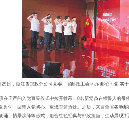
9日，浙江省邮政分公司党委、省邮政工会举办“邮心向党 实干
庄严的入党宣誓仪式中拉开帷幕，8名新党员在领誓人的带领
党誓词，回望入党初心、重燃奋进热忱。之后，来自全省各地邮
朗诵、情景演绎等形式，融合红色经典与邮政担当，生动展现浙