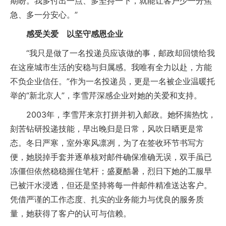
期盼。我多付出一点、多坚持一下，就能让客户少一分焦
急、多一分安心。”
感受关爱 以坚守感恩企业
“我只是做了一名投递员应该做的事，邮政却回馈给我
在这座城市生活的安稳与归属感。我唯有全力以赴，方能
不负企业信任。”作为一名投递员，更是一名被企业温暖托
举的“新北京人”，李雪芹深感企业对她的关爱和支持。
2003年，李雪芹来京打拼并初入邮政。她怀揣热忱，
刻苦钻研投递技能，早出晚归是日常，风吹日晒更是常
态。冬日严寒，室外寒风凛冽，为了在签收环节书写方
便，她脱掉手套并逐单核对邮件确保准确无误，双手虽已
冻僵但依然稳稳握住笔杆；盛夏酷暑，烈日下她的工服早
已被汗水浸透，但还是坚持将每一件邮件精准送达客户。
凭借严谨的工作态度、扎实的业务能力与优良的服务质
量，她获得了客户的认可与信赖。