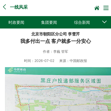
一线风采
时政要闻
集团要闻
综合新闻
北京市朝阳区分公司 李雪芹
媒体聚焦
党建动态
普遍服务
我多付出一点 客户就多一分安心
科技创新
企业文化
一线风采
作者：
李巍 管军
集邮报道
时间：
2026-07-02
来源：
中国邮政报