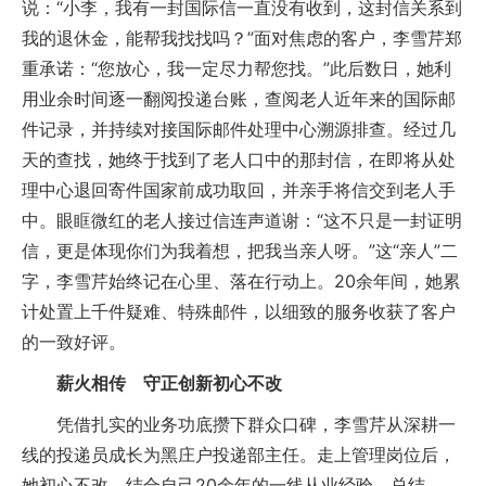
说：“小李，我有一封国际信一直没有收到，这封信关系到
我的退休金，能帮我找找吗？”面对焦虑的客户，李雪芹郑
重承诺：“您放心，我一定尽力帮您找。”此后数日，她利
用业余时间逐一翻阅投递台账，查阅老人近年来的国际邮
件记录，并持续对接国际邮件处理中心溯源排查。经过几
天的查找，她终于找到了老人口中的那封信，在即将从处
理中心退回寄件国家前成功取回，并亲手将信交到老人手
中。眼眶微红的老人接过信连声道谢：“这不只是一封证明
信，更是体现你们为我着想，把我当亲人呀。”这“亲人”二
字，李雪芹始终记在心里、落在行动上。20余年间，她累
计处置上千件疑难、特殊邮件，以细致的服务收获了客户
的一致好评。
薪火相传 守正创新初心不改
凭借扎实的业务功底攒下群众口碑，李雪芹从深耕一
线的投递员成长为黑庄户投递部主任。走上管理岗位后，
她初心不改，结合自己20余年的一线从业经验，总结