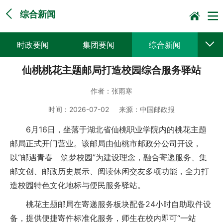
综合新闻
时政要闻
集团要闻
综合新闻
仙桃桃花主题邮局打造校园综合服务驿站
媒体聚焦
党建动态
普遍服务
作者：
张雨寒
科技创新
企业文化
一线风采
时间：
2026-07-02
来源：
中国邮政报
集邮报道
6月16日，坐落于湖北省仙桃职业学院内的桃花主题
邮局正式开门营业。该邮局由仙桃市邮政分公司开设，
以“邮遇青春 筑梦校园”为建设理念，融合寄递服务、集
邮文创、邮政历史展示、阅读休闲交友多项功能，全力打
造校园特色文化地标与便民服务驿站。
桃花主题邮局在寄递服务板块配备24小时自助取件设
备，提供便捷寄件标准化服务，师生在校内即可“一站