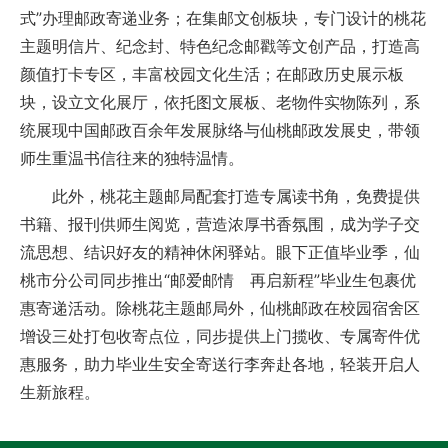
式”办理邮政寄递业务；在集邮文创板块，专门设计的桃花
主题明信片、纪念封、特色纪念邮戳等文创产品，打造高
颜值打卡专区，丰富校园文化生活；在邮政历史展示板
块，设立文化展厅，依托图文展板、老物件实物陈列，系
统展现中国邮政百余年发展脉络与仙桃邮政发展史，带领
师生重温书信往来的独特温情。
此外，桃花主题邮局配套打造专属读书角，免费提供
书籍、报刊供师生阅览，营造浓厚书香氛围，成为学子交
流思想、结识好友的精神休闲驿站。眼下正值毕业季，仙
桃市分公司同步推出“邮爱邮情 再启新程”毕业生包裹优
惠寄递活动。除桃花主题邮局外，仙桃邮政在校园宿舍区
增设三处打包收寄点位，同步提供上门揽收、专属寄件优
惠服务，助力毕业生安全寄送行李奔赴各地，轻装开启人
生新旅程。