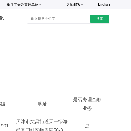
English
集团工会及直属单位
各地邮政
化
搜索
是否办理金融
邮编
地址
业务
天津市文昌街道天一绿海
1901
是
揽秀园社区揽秀园50-3