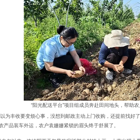
“阳光配送平台”项目组成员奔赴田间地头，帮助
为丰收要变烦心事，没想到邮政主动上门收购，还提前找好了销
农产品装车外运，农户袁姗姗紧锁的眉头终于舒展了。