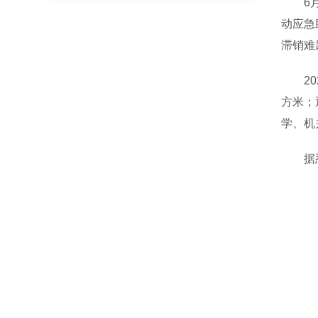
6月中
动应急
滞销难
202
方米；
学、机
据悉，