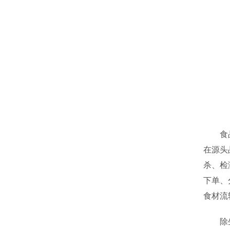
食品安
在源头
杀、检
下单、
食材流
除生鲜