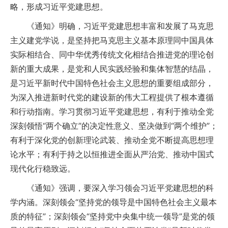
略，形成习近平党建思想。
《通知》明确，习近平党建思想丰富和发展了马克思
主义建党学说，是坚持把马克思主义基本原理同中国具体
实际相结合、同中华优秀传统文化相结合推进党的理论创
新的重大成果，是党和人民实践经验和集体智慧的结晶，
是习近平新时代中国特色社会主义思想的重要组成部分，
为深入推进新时代党的建设新的伟大工程提供了根本遵循
和行动指南。学习贯彻习近平党建思想，有利于推动全党
深刻领悟“两个确立”的决定性意义、坚决做到“两个维护”；
有利于深化党的创新理论武装、推动全党不断提高思想理
论水平；有利于持之以恒推进全面从严治党、推动中国式
现代化行稳致远。
《通知》强调，要深入学习领会习近平党建思想的科
学内涵。深刻领会“坚持党的领导是中国特色社会主义最本
质的特征”；深刻领会“坚持党中央集中统一领导”是党的领