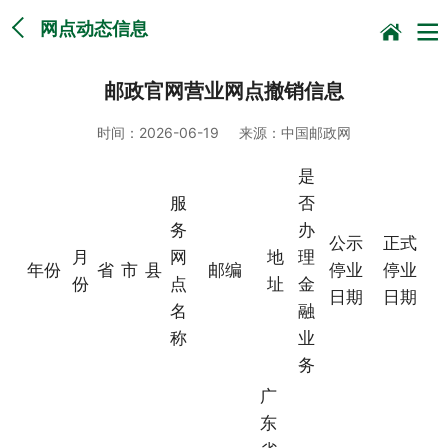
网点动态信息
邮政官网营业网点撤销信息
时间：
2026-06-19
来源：
中国邮政网
是
服
否
务
办
公示
正式
月
网
地
理
年份
省
市
县
邮编
停业
停业
份
点
址
金
日期
日期
名
融
称
业
务
广
东