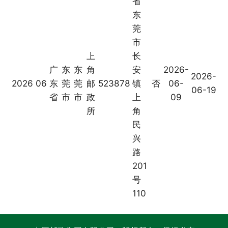
省
东
莞
市
上
长
广
东
东
角
安
2026-
2026-
2026
06
东
莞
莞
邮
523878
镇
否
06-
06-19
省
市
市
政
上
09
所
角
民
兴
路
201
号
110