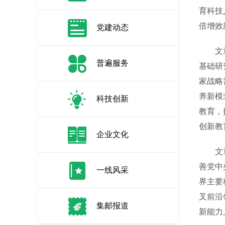
育科技
倍增效
党建动态
文章指
普遍服务
基础研
家战略
养新模
科技创新
教育，
创新教
企业文化
文章指
善党中
一线风采
界主要
叉前沿
集邮报道
新能力