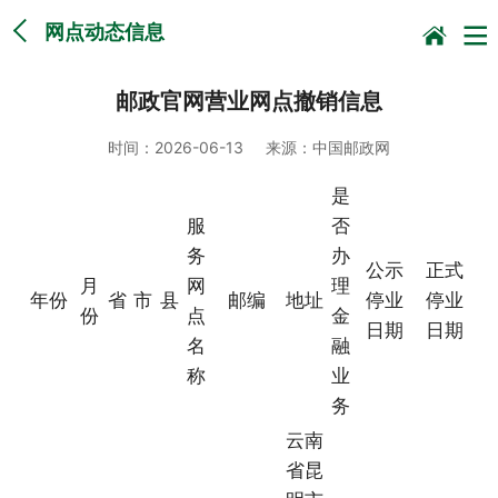
网点动态信息
邮政官网营业网点撤销信息
时间：
2026-06-13
来源：
中国邮政网
是
服
否
务
办
公示
正式
月
网
理
年份
省
市
县
邮编
地址
停业
停业
份
点
金
日期
日期
名
融
称
业
务
云南
省昆