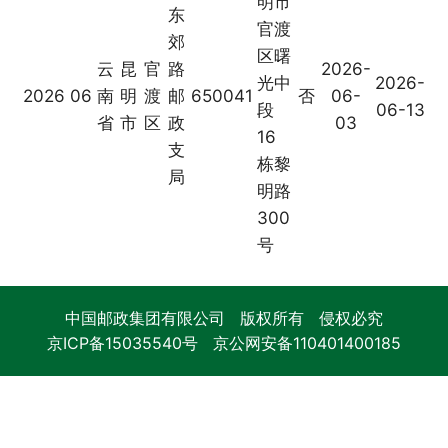
明市
东
官渡
郊
区曙
云
昆
官
路
2026-
光中
2026-
2026
06
南
明
渡
邮
650041
否
06-
段
06-13
省
市
区
政
03
16
支
栋黎
局
明路
300
号
中国邮政集团有限公司 版权所有 侵权必究
京ICP备15035540号
京公网安备110401400185