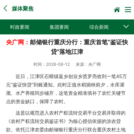
媒体聚焦
时政要闻
集团要闻
综合新闻
央广网：
邮储银行重庆分行：重庆首笔“鉴证快
媒体聚焦
党建动态
普遍服务
贷”落地江津
科技创新
企业文化
一线风采
时间：
2026-06-12
来源：
央广网
集邮报道
近日，江津区石蟆镇返乡创业乡贤罗亮收到一笔45万
元“鉴证快贷”到账通知。此时正值水稻插秧前夕，水库灌
溉、水产养殖同步铺开，这笔资金精准填补了农忙关键节
点的资金缺口，保障了农时。
这是以规范进入农村产权流转交易平台交易并取得的
《农村产权流转交易鉴证书》为核心授信依据的涉农贷
款。依托江津农委由邮储银行重庆分行联合重庆农村土地