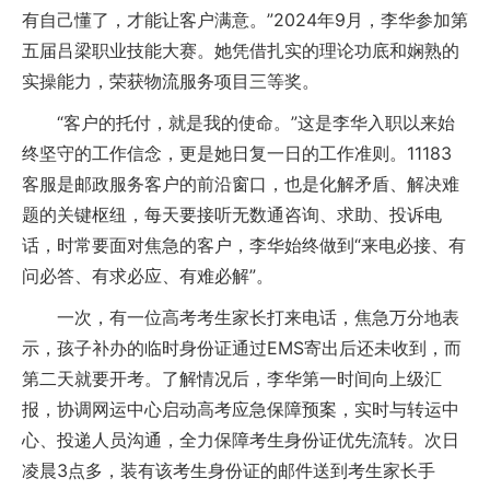
有自己懂了，才能让客户满意。”2024年9月，李华参加第
五届吕梁职业技能大赛。她凭借扎实的理论功底和娴熟的
实操能力，荣获物流服务项目三等奖。
“客户的托付，就是我的使命。”这是李华入职以来始
终坚守的工作信念，更是她日复一日的工作准则。11183
客服是邮政服务客户的前沿窗口，也是化解矛盾、解决难
题的关键枢纽，每天要接听无数通咨询、求助、投诉电
话，时常要面对焦急的客户，李华始终做到“来电必接、有
问必答、有求必应、有难必解”。
一次，有一位高考考生家长打来电话，焦急万分地表
示，孩子补办的临时身份证通过EMS寄出后还未收到，而
第二天就要开考。了解情况后，李华第一时间向上级汇
报，协调网运中心启动高考应急保障预案，实时与转运中
心、投递人员沟通，全力保障考生身份证优先流转。次日
凌晨3点多，装有该考生身份证的邮件送到考生家长手