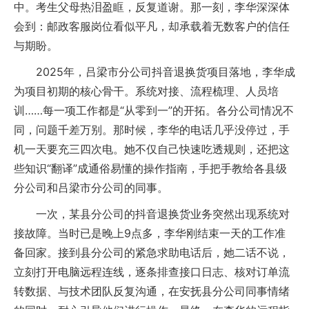
中。考生父母热泪盈眶，反复道谢。那一刻，李华深深体
会到：邮政客服岗位看似平凡，却承载着无数客户的信任
与期盼。
2025年，吕梁市分公司抖音退换货项目落地，李华成
为项目初期的核心骨干。系统对接、流程梳理、人员培
训……每一项工作都是“从零到一”的开拓。各分公司情况不
同，问题千差万别。那时候，李华的电话几乎没停过，手
机一天要充三四次电。她不仅自己快速吃透规则，还把这
些知识“翻译”成通俗易懂的操作指南，手把手教给各县级
分公司和吕梁市分公司的同事。
一次，某县分公司的抖音退换货业务突然出现系统对
接故障。当时已是晚上9点多，李华刚结束一天的工作准
备回家。接到县分公司的紧急求助电话后，她二话不说，
立刻打开电脑远程连线，逐条排查接口日志、核对订单流
转数据、与技术团队反复沟通，在安抚县分公司同事情绪