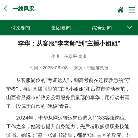
一线风采
时政要闻
集团要闻
综合新闻
李华：从客服“李老师”到“主播小姐姐”
媒体聚焦
党建动态
普遍服务
作者：
任翠平 李潇
科技创新
企业文化
一线风采
时间：
2026-06-08
来源：
中国邮政报
集邮报道
从客服岗位的“考证达人”，到高考前夕连夜救急的“守
护者”，再到直播间里的“主播小姐姐”和吕梁市劳动模范，
山西省吕梁市邮政分公司服务质量部的李华，用行动书写
了一段属于自己的“硬核”青春。
2024年，李华从网运转运岗位调入11183客服岗位。
工作之余，她潜心提升自身能力，先后考取多项职业技能
证书。她说：“每一张证书背后，都是知识盲区的攻克。只