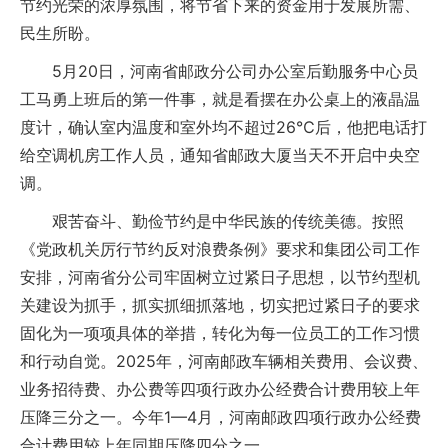
节约光荣的浓厚氛围，将节省下来的资金用于发展所需、
民生所盼。
5月20日，河南省邮政分公司办公室后勤服务中心员
工马勇上班后的第一件事，就是看摆在办公桌上的液晶温
度计，确认室内温度和室外均不超过26℃后，他把电话打
给空调机房工作人员，通知省邮政大厦当天不开启中央空
调。
艰苦奋斗、勤俭节约是中华民族的传统美德。按照
《党政机关厉行节约反对浪费条例》要求和集团公司工作
安排，河南省分公司牢固树立过紧日子思想，以节约型机
关建设为抓手，抓实抓细抓落地，切实把过紧日子的要求
固化为一项项具体的举措，转化为每一位员工的工作习惯
和行动自觉。2025年，河南邮政车辆相关费用、会议费、
业务招待费、办公费等四项行政办公经费合计费用较上年
压降三分之一。今年1—4月，河南邮政四项行政办公经费
合计费用较上年同期压降四分之一。