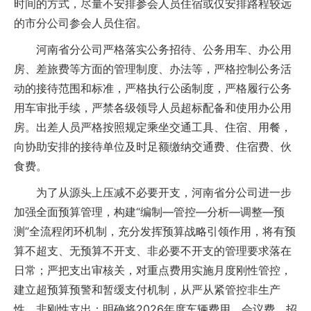
时间的方式，尽量不安排参会人员住宿或仅安排路程较远
的市分公司参会人员住宿。
河南省分公司严格落实公务招待、公务用车、办公用
房、差旅费等方面的管理制度、办法等，严格控制公务活
动的接待范围和标准，严格执行公函制度，严格履行公务
用车审批手续，严禁各级领导人员超标配备和使用办公用
房。出差人员严格按照规定乘坐交通工具、住宿、用餐，
向协助安排的接待单位及时足额缴纳交通费、住宿费、伙
食费。
为了从源头上压减不必要开支，河南省分公司进一步
加强全面预算管理，构建“编制—管控—分析—调整—预
测”全流程闭环机制，充分发挥预算战略引领作用，将有预
算不超支、无预算不开支、非必要不开支的管理要求落在
日常；严把支出审核关，对重点费用实施月度刚性管控，
建立超预算预警和暂缓支付机制，从严从紧管控非生产
性、非刚性支出；明确将2026年度车辆费用、会议费、招