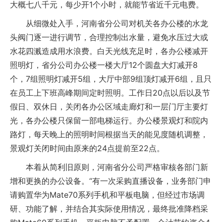
大概七八千元，每少开1个小时，就能节省近千元电费。
从细微处入手，河南省分公司对机关各办公楼的水龙
头阀门逐一进行调节，合理控制出水量，避免水压过大或
水花四溅造成用水浪费。白天光线充足时，各办公楼减开
照明灯，省分公司办公楼一楼大厅12个圆盘大灯减开8
个，7组照明灯减开5组，大厅中部9组顶灯减开6组，且只
在员工上下班高峰期间定时照明。工作日20点以后以及节
假日、双休日，关闭各办公区域走廊灯和一层门厅主要灯
光，各办公楼只保留一部电梯运行。办公楼景观灯和院内
路灯，每天晚上的照明时间根据当天的能见度随机调整，
景观灯关闭时间由原来的24点提前至22点。
本着从简利旧原则，河南省分公司严格审核各部门新
增和更换的办公设备。“有一次采购直播设备，业务部门申
请购置华为Mate70系列手机和平板电脑，但经过市场调
研、功能了解，并结合其实际使用情况，最终批准降档采