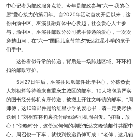
中心记者为邮政服务点赞。今年是邮政参与“六一·我的心
愿”爱心接力的第四年。自2020年活动首次开启以来，这
份由渝中区、巫溪县融媒体中心发起，社会爱心人士参
与，渝中区、巫溪县邮政分公司携手传递的爱心，一次次
穿越山河，在“六一”国际儿童节前夕抵达红星小学的孩子
们手中。
这份看似寻常的传递，背后是一场跨越区域、环环相
扣的邮政守护。
5月27日午后，巫溪县凤凰邮件处理中心，分拣负责
人刘祖辉等待着来自重庆主城区的邮车。10大箱包装严实
的图书经分拣机有序传送，被搬上开往文峰镇的邮车。“周
师傅，这10箱邮件是给红星小学的爱心书，请一定要尽快
送到！”刘祖辉将包裹托付给线路司机周召俊。“好嘞，放
心！”傍晚时分，这份沉甸甸的期盼抵达文峰镇邮件共配中
心。周召俊一下车，就找到投递员傅可成：“老傅，这几箱