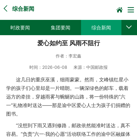
综合新闻
时政要闻
集团要闻
综合新闻
爱心如约至 风雨不阻行
媒体聚焦
党建动态
普遍服务
作者：
李宏鑫
科技创新
企业文化
一线风采
时间：
2026-06-08
来源：
中国邮政报
集邮报道
这几日的重庆巫溪，细雨蒙蒙。然而，文峰镇红星小
学的孩子们心里却是一片晴朗。一辆深绿色的邮车，载着
远方的牵挂，穿越雨雾与蜿蜒的山路，将一份特殊的“六
一”礼物准时送达——那是渝中区爱心人士为孩子们捐赠的
图书。
“没想到下雨又遇到修路，邮政依然能准时送达，真不
容易。”负责“六一·我的心愿”活动联络工作的渝中区融媒体