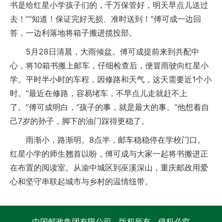
书是给红星小学孩子们的，千万保管好，明天早点儿送过
去！”“知道！保证完好无损、准时送到！”傅可成一边回
答，一边利落地将箱子搬进揽投部。
5月28日清晨，大雨倾盆。傅可成提前来到共配中
心，将10箱书搬上邮车，仔细检查后，便冒雨驶向红星小
学。平时半小时的车程，因修路和天气，这天需要近1个小
时。“最近在修路，容易堵车，不早点儿走就赶不上
了。”傅可成明白，“孩子的事，就是最大的事。”他想着自
己7岁的孙子，脚下的油门踩得更稳了。
雨渐小，路渐明。8点半，邮车稳稳停在学校门口。
红星小学的师生翘首以盼，傅可成与大家一起将书搬进正
在布置的阅读室。从渝中城区到巫溪深山，重庆邮政用爱
心和坚守串联起城市与乡村的温情纽带。
中国邮政集团有限公司 版权所有 侵权必究