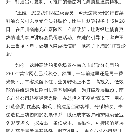
升，打造出可复制、可推广的基层网点高质量发展样板。
“王姐，您是我们四星级会员，今天这款5升的特香菜
籽油会员可以享受会员补贴价，比平时划算很多！”5月28
日，在四川省南充市嘉陵区一立邮政所，理财经理杨春燕
热情地为客户讲解会员优惠活动。在她的引导下，客户王
女士当场下单，还加入网点微信群，预约了下周的“财富沙
龙”。
如今，这种高效的服务场景在南充市邮政分公司的
296个营业网点已成常态。然而，一年前这里还是另一番
光景：厅堂客流留不住，业务转化上不去，高投入、低效
能的客维难题长期困扰着基层网点。为打破发展瓶颈，南
充市分公司转变经营思路，在总投入不变的情况下，用心
打造会员“优惠购”模式，构建起金融客维、分销增收、寄
递造包三线协同的发展体系，以低成本客户维护撬动全业
务裂变增长，探索出一条低成本、高黏性、可持续的基层
网点高质量发展新路径。截至4月末，南充市分公司累计