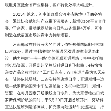
境服务直抵全省产业集群，客户转化效率大幅提升。
2025年以来，河南邮政联合河南省跨境电子商务协
会，通过协会赋能与产业带下沉服务，新增Ozon平台合作
客户千余家，带动俄罗斯路向日均业务量超4万单。河南
制造在俄语区市场的竞争力持续增强。
河南邮政在持续获客的同时，依托郑州国际邮件枢纽
口岸优势，通过“空陆并举”的俄语区双通道物流渠道建
设，助力构建“一带一路”立体互联互通网络：空中依托郑
州机场资源，开通郑州至莫斯科逐日直飞邮路，e特快快
递类产品全程时效7个工作日左右，WH空运产品为10天左
右；陆路依托塔城、二连浩特等边境口岸，开通郑州—边
境—俄罗斯的国际卡车陆运邮路；依托中欧班列（郑州）
资源，在每月固定开通俄线出口专列、为大宗货物出口俄
罗斯保驾护航的同时，于5月20日开启首班郑州—莫斯科
直达快速班列运邮测试，扩充俄向陆运邮件发运渠道，持