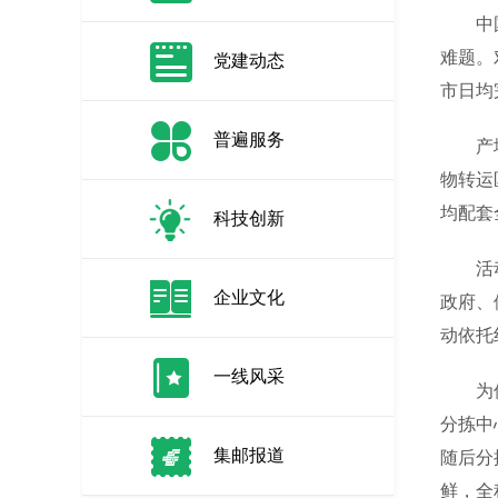
中国杨
难题。
党建动态
市日均
普遍服务
产地溯
物转运
均配套
科技创新
活动当
企业文化
政府、
动依托
一线风采
为保障
分拣中
集邮报道
随后分
鲜，全