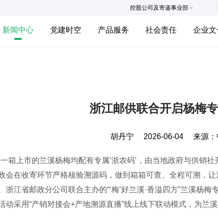
控股公司及寄递事业部
新闻中心
党建时空
产品服务
社会责任
企业文
浙江邮供联合开启杨梅专
胡丹宁
2026-06-04
来源：
箱上市的兰溪杨梅均配有专属‘浙农码’，由当地政府与供销社
政会在收寄环节严格核验溯源码，做到箱箱可查、全程可溯，让消
、浙江省邮政分公司联合主办的“‘梅’好兰溪·香溢四方”兰溪杨梅
活动采用“产销对接会+产地溯源直播”线上线下联动模式，为兰