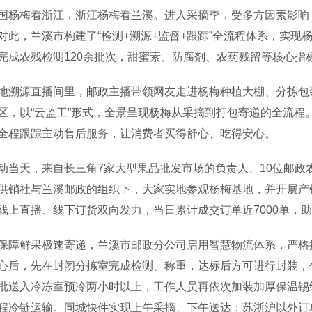
梅看浙江，浙江杨梅看兰溪。进入采摘季，受多方因素影响，
对此，兰溪市构建了“检测+溯源+监督+跟踪”全流程体系，实
完成农残检测120余批次，甜蜜素、防腐剂、农药残留等核心指标
源直播间里，邮政主播带领网友走进杨梅种植大棚、分拣包装
区，以“云监工”形式，全景呈现杨梅从采摘到打包寄递的全流程
全程跟踪主动售后服务，让消费者买得舒心、吃得安心。
天，来自长三角7家大型果品批发市场的负责人、10位邮政农
供销社与兰溪邮政的组织下，大家实地参观杨梅基地，并开展产
线上直播、线下订货双向发力，当日累计成交订单近7000单，助
鲜果极速寄递，兰溪市邮政分公司启用智慧物流体系，严格按
心后，先在封闭分拣室完成检测、称重，达标后方可进行封装，
批送入冷冻室预冷两小时以上，工作人员再依次加装加厚保温锡
程冷链运输。同城快件实现上午采摘、下午送达；苏浙沪以外订