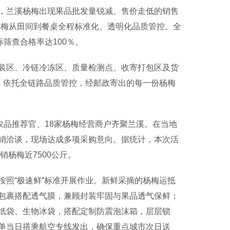
兰溪杨梅出现果品批发量锐减、售价走低的销售
现杨梅从田间到餐桌全程标准化、透明化品质管控。全
筛查合格率达100％。
区、冷链冷冻区、质量检测点、收寄打包区及货
。依托全链路品质管控，经邮政寄出的每一份杨梅
品推荐官、18家杨梅经营商户齐聚兰溪。在当地
销洽谈，现场达成多项采购意向。据统计，本次活
销杨梅近7500公斤。
照“极速鲜”标准开展作业。新鲜采摘的杨梅运抵
包裹搭配透气膜，兼顾封装牢固与果品透气保鲜；
纸袋、生物冰袋，搭配定制防震泡沫箱，层层锁
单当日搭乘航空专线发出，确保重点城市次日送