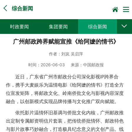
综合新闻
时政要闻
集团要闻
综合新闻
广州邮政跨界赋能宣推《给阿嬷的情书》
媒体聚焦
党建动态
普遍服务
作者：
刘岚 吴启萍
科技创新
企业文化
一线风采
时间：
2026-06-03
来源：
中国邮政报
集邮报道
近日，广东省广州市邮政分公司深化影视IP跨界合
作，携手大麦娱乐为温情电影《给阿嬷的情书》打造全方
位宣发矩阵，将邮政文化、岭南侨批文化与影视内容深度
融合，以创新模式实现品牌传播与文化推广双向赋能。
依托影片温情怀旧基调与侨批文化内核，广州邮政推
出定制专属邮资明信片套装，把传统侨批情怀、邮政特色
与影片故事巧妙融合，打造极具纪念意义的文创产品。线