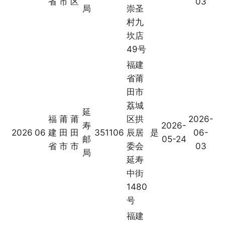
省
市
区
03
局
崇圣
村九
坎店
49号
福建
省莆
田市
荔城
延
福
莆
莆
区拱
2026-
寿
2026-
2026
06
建
田
田
351106
辰居
是
06-
邮
05-24
省
市
市
委会
03
局
延寿
中街
1480
号
福建