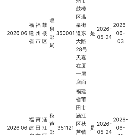
州市
鼓楼
区温
温
福
福
鼓
泉街
2026-
泉
2026-
2026
06
建
州
楼
350001
道东
是
06-
邮
05-24
省
市
区
大路
03
局
28号
天嘉
在厦
一层
店面
福建
省莆
田市
秋
涵江
福
莆
涵
2026-
芦
区秋
2026-
2026
06
建
田
江
351121
是
06-
邮
芦镇
05-24