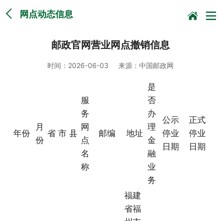
网点动态信息
邮政官网营业网点撤销信息
时间：
2026-06-03
来源：
中国邮政网
是
服
否
务
办
公示
正式
月
网
理
年份
省
市
县
邮编
地址
停业
停业
份
点
金
日期
日期
名
融
称
业
务
福建
省福