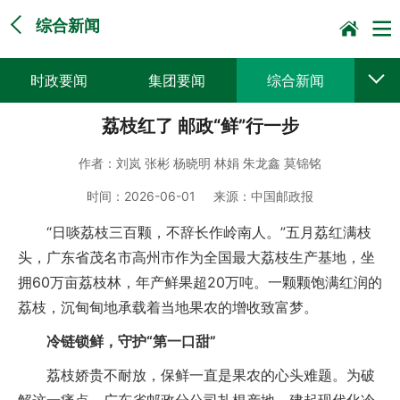
综合新闻
时政要闻
集团要闻
综合新闻
荔枝红了 邮政“鲜”行一步
媒体聚焦
党建动态
普遍服务
作者：
刘岚 张彬 杨晓明 林娟 朱龙鑫 莫锦铭
科技创新
企业文化
一线风采
时间：
2026-06-01
来源：
中国邮政报
集邮报道
“日啖荔枝三百颗，不辞长作岭南人。”五月荔红满枝
头，广东省茂名市高州市作为全国最大荔枝生产基地，坐
拥60万亩荔枝林，年产鲜果超20万吨。一颗颗饱满红润的
荔枝，沉甸甸地承载着当地果农的增收致富梦。
冷链锁鲜，守护“第一口甜”
荔枝娇贵不耐放，保鲜一直是果农的心头难题。为破