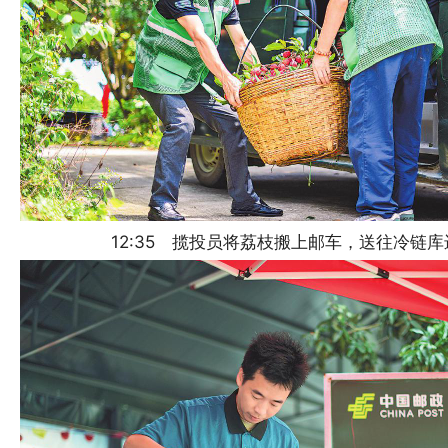
12:35 揽投员将荔枝搬上邮车，送往冷链