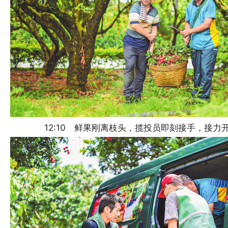
12:10 鲜果刚离枝头，揽投员即刻接手，接力