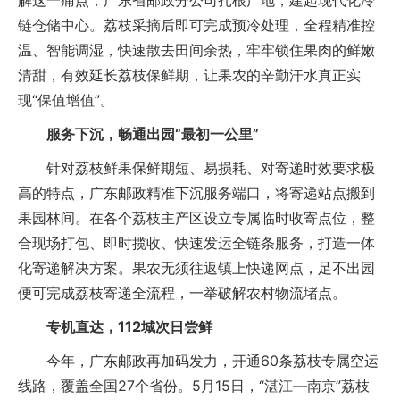
解这一痛点，广东省邮政分公司扎根产地，建起现代化冷
链仓储中心。荔枝采摘后即可完成预冷处理，全程精准控
温、智能调湿，快速散去田间余热，牢牢锁住果肉的鲜嫩
清甜，有效延长荔枝保鲜期，让果农的辛勤汗水真正实
现“保值增值”。
服务下沉，畅通出园“最初一公里”
针对荔枝鲜果保鲜期短、易损耗、对寄递时效要求极
高的特点，广东邮政精准下沉服务端口，将寄递站点搬到
果园林间。在各个荔枝主产区设立专属临时收寄点位，整
合现场打包、即时揽收、快速发运全链条服务，打造一体
化寄递解决方案。果农无须往返镇上快递网点，足不出园
便可完成荔枝寄递全流程，一举破解农村物流堵点。
专机直达，112城次日尝鲜
今年，广东邮政再加码发力，开通60条荔枝专属空运
线路，覆盖全国27个省份。5月15日，“湛江—南京”荔枝