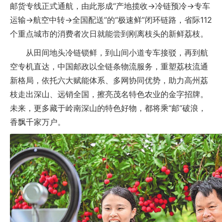
邮货专线正式通航，由此形成“产地揽收→冷链预冷→专车
运输→航空中转→全国配送”的“极速鲜”闭环链路，省际112
个重点城市的消费者次日就能尝到刚离枝头的新鲜荔枝。
从田间地头冷链锁鲜，到山间小道专车接驳，再到航
空专机直达，中国邮政以全链条物流服务，重塑荔枝流通
新格局，依托六大赋能体系、多网协同优势，助力高州荔
枝走出深山、远销全国，擦亮茂名特色农业的金字招牌。
未来，更多藏于岭南深山的特色好物，都将乘“邮”破浪，
香飘千家万户。