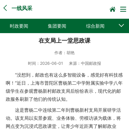
一线风采
时政要闻
集团要闻
综合新闻
在支局上一堂思政课
媒体聚焦
党建动态
普遍服务
作者：
胡艳
科技创新
企业文化
一线风采
时间：
2026-06-01
来源：
中国邮政报
集邮报道
“没想到，邮政也有这么多智能设备，感觉好有科技感
啊！”近日，上海市普陀区曹杨第二中学附属实验中学八年
级学生在参观曹杨新村邮政支局后纷纷表示，现代化的邮
政服务刷新了他们的传统认知。
这是曹杨二中连续第二年到曹杨新村支局开展研学活
动。该支局以实景参观、业务体验、劳模访谈为载体，将
网点变为沉浸式思政课堂，让青少年近距离了解邮政业