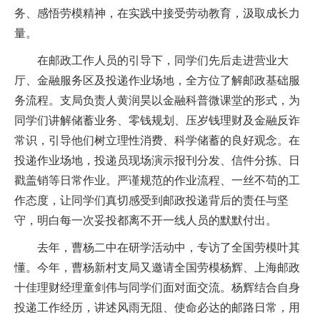
务、感悟劳模精神，在实践中接受劳动教育，汲取成长力
量。
在邮政工作人员的引导下，同学们先后走进营业大
厅、金融服务区及投递作业场地，全方位了解邮政基础服
务流程。支局负责人黄润昊以金融科普微课堂的形式，为
同学们讲解储蓄业务、零钱规划、压岁钱理财及金融反诈
常识，引导他们树立理性消费、科学储蓄的良好观念。在
投递作业场地，投递员现场演示报刊分发、信件分拣、日
戳盖销等日常作业。严谨规范的作业流程、一丝不苟的工
作态度，让同学们真切感受到邮政投递背后的责任与坚
守，明白每一次妥投都离不开一线人员的默默付出。
去年，曹杨二中在研学活动中，专访了全国劳模叶其
懂。今年，曹杨新村支局又邀请全国劳模杨辉、上海邮政
十佳理财经理童剑伟与同学们面对面交流。杨辉结合自身
投递工作经历，讲述风雨无阻、使命必达的邮路日常，用