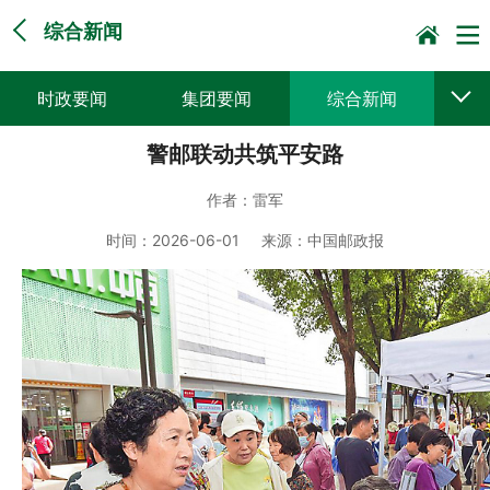
综合新闻
时政要闻
集团要闻
综合新闻
警邮联动共筑平安路
媒体聚焦
党建动态
普遍服务
作者：
雷军
科技创新
企业文化
一线风采
时间：
2026-06-01
来源：
中国邮政报
集邮报道