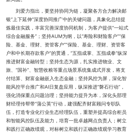
刘爱力指出，要坚持协同为链，凝聚各方合力解决邮
银“上下延伸”深度协同推广中的关键问题，具象化总结提
炼最佳实践，丰富完善深度协同机制，为客户提供“一站式
综合金融服务”；坚持AUM为纲，以“寿险和财险客户”“保
险、基金、理财、资管客户”“保险、基金、理财、资管客
户和中长期存款客户”的贯通，“五指成掌、五指成拳”纵深
推进财富金融转型；坚持生态为源，扎实推进物业、文
旅、“国补”、智慧收粮等重点场景系统集成式开发，将支
付结算、财富金融嵌入生态金融；坚持风控为屏，深化智
能风控平台推广和AI日复盘应用，纵深推进“磐石行动”，
强化消保重点问题治理；坚持能力提升为本，深化头部理
财经理传帮带“蒲公英”行动，建强配齐财富顾问专职队
伍，打造专业化行业生态经理队伍，重塑并提高综合柜员
和智能风控队伍及能力，培育一批卓越网点负责人；树立
和践行正确政绩观，对标树立和践行正确政绩观学习教育