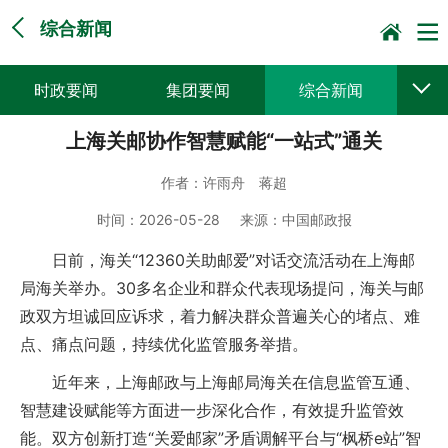
综合新闻
时政要闻
集团要闻
综合新闻
上海关邮协作智慧赋能“一站式”通关
媒体聚焦
党建动态
普遍服务
作者：
许雨舟 蒋超
科技创新
企业文化
一线风采
时间：
2026-05-28
来源：
中国邮政报
集邮报道
日前，海关“12360关助邮爱”对话交流活动在上海邮
局海关举办。30多名企业和群众代表现场提问，海关与邮
政双方坦诚回应诉求，着力解决群众普遍关心的堵点、难
点、痛点问题，持续优化监管服务举措。
近年来，上海邮政与上海邮局海关在信息监管互通、
智慧建设赋能等方面进一步深化合作，有效提升监管效
能。双方创新打造“关爱邮家”矛盾调解平台与“枫桥e站”智