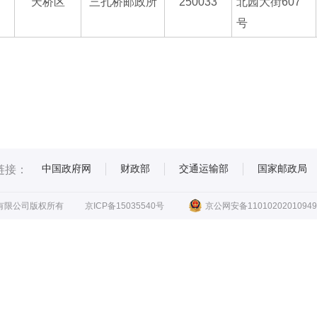
天桥区
三孔桥邮政所
250033
北园大街607
号
中国政府网
财政部
交通运输部
国家邮政局
链接：
有限公司版权所有
京ICP备15035540号
京公网安备11010202010949