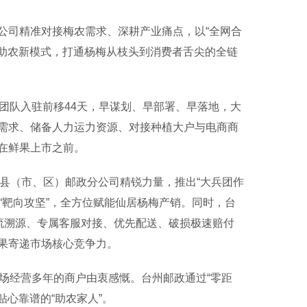
司精准对接梅农需求、深耕产业痛点，以“全网合
”助农新模式，打通杨梅从枝头到消费者舌尖的全链
队入驻前移44天，早谋划、早部署、早落地，大
需求、储备人力运力资源、对接种植大户与电商商
在鲜果上市之前。
县（市、区）邮政分公司精锐力量，推出“大兵团作
化“靶向攻坚”，全方位赋能仙居杨梅产销。同时，台
流溯源、专属客服对接、优先配送、破损极速赔付
果寄递市场核心竞争力。
场经营多年的商户由衷感慨。台州邮政通过“零距
贴心靠谱的“助农家人”。