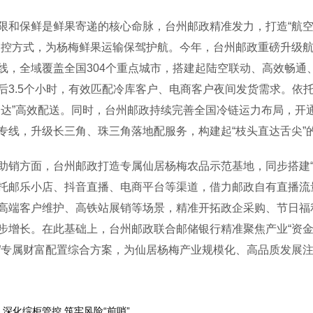
保鲜是鲜果寄递的核心命脉，台州邮政精准发力，打造“航空+
管控方式，为杨梅鲜果运输保驾护航。今年，台州邮政重磅升级航
线，全域覆盖全国304个重点城市，搭建起陆空联动、高效畅通
后3.5个小时，有效匹配冷库客户、电商客户夜间发货需求。依
日达”高效配送。同时，台州邮政持续完善全国冷链运力布局，开
专线，升级长三角、珠三角落地配服务，构建起“枝头直达舌尖”
方面，台州邮政打造专属仙居杨梅农品示范基地，同步搭建“
托邮乐小店、抖音直播、电商平台等渠道，借力邮政自有直播流
高端客户维护、高铁站展销等场景，精准开拓政企采购、节日福
步增长。在此基础上，台州邮政联合邮储银行精准聚焦产业“资金难
”专属财富配置综合方案，为仙居杨梅产业规模化、高品质发展
深化综柜管控 筑牢风险“前哨”