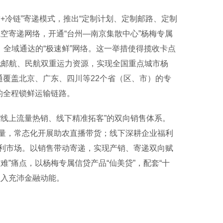
冷链”寄递模式，推出“定制计划、定制邮路、定制
空寄递网络，开通“台州—南京集散中心”杨梅专属
、全域通达的“极速鲜”网络。这一举措使得揽收卡点
托邮航、民航双重运力资源，实现全国重点城市杨
通覆盖北京、广东、四川等22个省（区、市）的专
的全程锁鲜运输链路。
线上流量热销、线下精准拓客”的双向销售体系。
量，常态化开展助农直播带货；线下深耕企业福利
利市场。以销售带动寄递，实现产销、寄递双向赋
”痛点，以杨梅专属信贷产品“仙美贷”，配套“十
注入充沛金融动能。