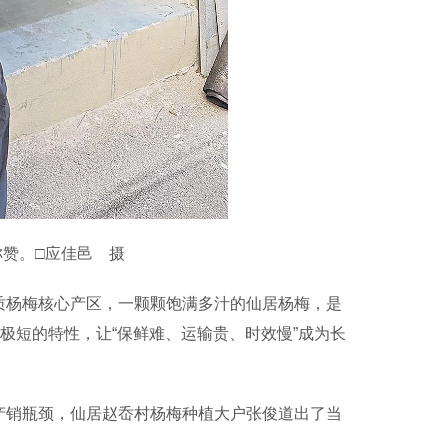
赞。□应佳邑 摄
质杨梅核心产区，一颗颗饱满多汁的仙居杨梅，是
期极短的特性，让“保鲜难、运输贵、时效慢”成为长
的产销瓶颈，仙居赵岙村杨梅种植大户张俊道出了当