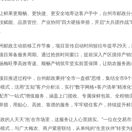
果更顺畅、更快捷、更安全地寄达客户手中，台州市邮政分公
技赋能、品质管控、产业协同”四大硬核举措，开启“大兵团作战
。
政主动前移工作节奏，项目宣传启动时间较往年提早29天，团
项目筹备服务周期。通过抢抓时间窗口，提前深入产区摸排产销
杨梅旺季高效寄递、顺畅产销筑牢坚实前置保障，让助农服务跑
推进过程中，台州邮政秉持“全市一盘棋”思维，集结全市9个
农模式，活用“五知”客户分析法，实行“数字网格+客户清单”精准
配齐“一站式”增值服务，涵盖上门揽收、专属保鲜包装、全程物
举措，用贴心、高效、靠谱的服务，牢牢锁住客户，持续提升鲜
的人天天‘泡’在市场里，这服务让人心里踏实。”一位在交易市
务模式，与广大梅农、商户紧密联结，从单纯的“生意伙伴”转变为