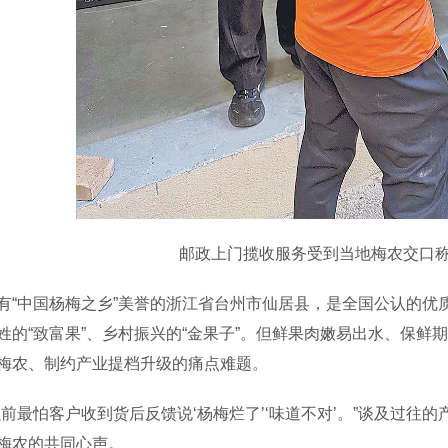
邮政上门揽收服务受到当地梅农交口称
中国杨梅之乡”美誉的浙江省台州市仙居县，是全国公认的优
姓的“致富果”、乡村振兴的“金果子”。但鲜果肉嫩易出水、保鲜
梅农、制约产业提档升级的痛点难题。
最怕客户收到货后反馈说‘杨梅烂了’‘味道不对’。”谈及过往
梅农的共同心声。