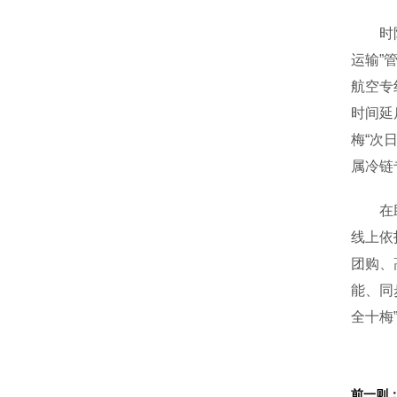
时限和
运输”
航空专
时间延
梅“次
属冷链
在助销
线上依
团购、
能、同
全十梅