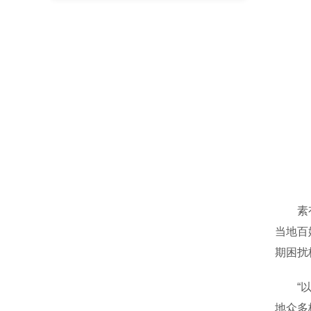
素有“
当地百
期困扰
“以前
地众多