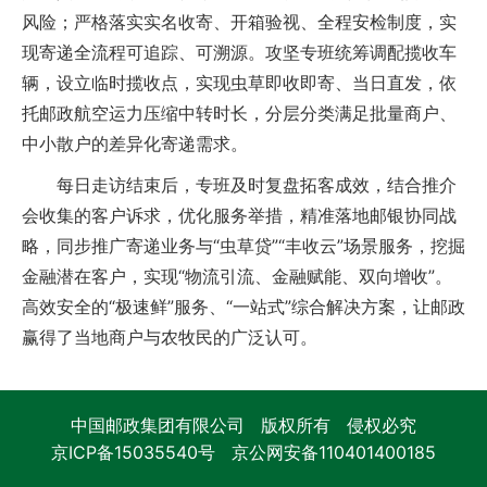
风险；严格落实实名收寄、开箱验视、全程安检制度，实
现寄递全流程可追踪、可溯源。攻坚专班统筹调配揽收车
辆，设立临时揽收点，实现虫草即收即寄、当日直发，依
托邮政航空运力压缩中转时长，分层分类满足批量商户、
中小散户的差异化寄递需求。
每日走访结束后，专班及时复盘拓客成效，结合推介
会收集的客户诉求，优化服务举措，精准落地邮银协同战
略，同步推广寄递业务与“虫草贷”“丰收云”场景服务，挖掘
金融潜在客户，实现“物流引流、金融赋能、双向增收”。
高效安全的“极速鲜”服务、“一站式”综合解决方案，让邮政
赢得了当地商户与农牧民的广泛认可。
中国邮政集团有限公司 版权所有 侵权必究
京ICP备15035540号
京公网安备110401400185