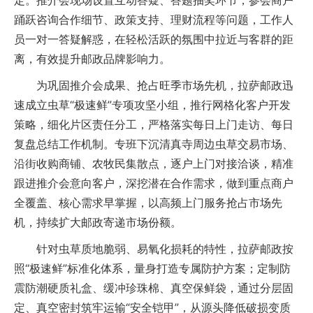
定。推介会现场设置互动答疑、答题抽奖环节，参会商户
踊跃咨询合作细节、政策支持、理财流程等问题，工作人
员一对一答疑解惑，在轻松活跃的氛围中拉近与客群的距
离，有效提升邮政品牌影响力。
为巩固推介会成果、抢占旺季市场先机，拉萨邮政迅
速成立虫草“极速鲜”专项攻坚小组，推行网格化客户开发
策略，细化片区责任分工，严格落实每日上门走访、每日
复盘总结工作机制。专班下沉清真寺周边虫草交易市场、
沿街收购商铺、农牧民集散点，逐户上门对接洽谈，精准
跟进推介会意向客户，深挖潜在合作需求，做到重点商户
全覆盖、核心需求早掌握，以高频上门服务抢占市场先
机，持续扩大邮政寄递市场份额。
针对虫草质地脆弱、易氧化损耗的特性，拉萨邮政按
照“极速鲜”标准化体系，量身打造专属防护方案；定制防
震防潮硬质礼盒、缓冲珍珠棉、真空保鲜袋，通过分层固
定、真空密封筑牢运输“安全铠甲”，从源头降低破损变质