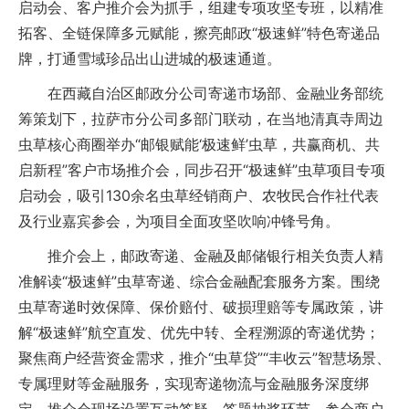
启动会、客户推介会为抓手，组建专项攻坚专班，以精准
拓客、全链保障多元赋能，擦亮邮政“极速鲜”特色寄递品
牌，打通雪域珍品出山进城的极速通道。
在西藏自治区邮政分公司寄递市场部、金融业务部统
筹策划下，拉萨市分公司多部门联动，在当地清真寺周边
虫草核心商圈举办“邮银赋能‘极速鲜’虫草，共赢商机、共
启新程”客户市场推介会，同步召开“极速鲜”虫草项目专项
启动会，吸引130余名虫草经销商户、农牧民合作社代表
及行业嘉宾参会，为项目全面攻坚吹响冲锋号角。
推介会上，邮政寄递、金融及邮储银行相关负责人精
准解读“极速鲜”虫草寄递、综合金融配套服务方案。围绕
虫草寄递时效保障、保价赔付、破损理赔等专属政策，讲
解“极速鲜”航空直发、优先中转、全程溯源的寄递优势；
聚焦商户经营资金需求，推介“虫草贷”“丰收云”智慧场景、
专属理财等金融服务，实现寄递物流与金融服务深度绑