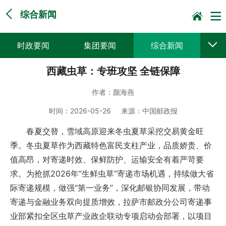
综合新闻
时政要闻
集团要闻
综合新闻
西藏虫草：专班攻坚 全链保障
媒体聚焦
党建动态
普遍服务
作者：
颜海燕
科技创新
企业文化
一线风采
时间：
2026-05-26
来源：
中国邮政报
集邮报道
春夏交替，雪域高原迎来冬虫夏草采挖交易黄金旺
季。冬虫夏草作为西藏特色富民支柱产业，品质娇贵、价
值高昂，对寄递时效、保鲜防护、运输安全有着严苛要
求。为抢抓2026年“生鲜虫草”寄递市场机遇，持续做大省
际寄递规模，做强“第一业务”，深化邮银协同发展，带动
寄递与金融业务双向提质增效，拉萨市邮政分公司寄递事
业部紧扣全区虫草产业政企联动专项启动会部署，以项目