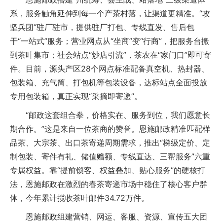
系，服务触角延伸到每一个产茶村落，让渠道更精准。“攻
坚兵团”驻厂驻市，提供驻厂打包、专线直发、售后包
干“一站式”服务；营业网点从“坐商”变“行商”，把服务台搬
到茶叶集市；社会站点“炒店引流”，茶农在“家门口”即可寄
件。目前，源头产区28个网点标准配备真空机、热封器、
包装箱、充气筒、打包机等包装设备，达标站点全面投放
专用包装箱，真正实现“采摘即寄递”。
“邮政这套组合拳，价格实在、服务到位，我们愿意长
期合作。”这是来自一位茶商的赞誉。恩施邮政精准匹配样
品茶、大宗茶、出口茶寄递周期需求，推出“梯级定价、定
制包装、寄件有礼、储值赠额、专线直达、三帮服务”六重
专属权益。靠“提前锁客、权益叠加、贴心服务”的硬核打
法，恩施邮政在激烈的春茶寄递市场中稳住了核心客户群
体，今年累计揽收茶叶邮件34.72万件。
恩施邮政组建营销、网运、客服、资源、宣传五大团