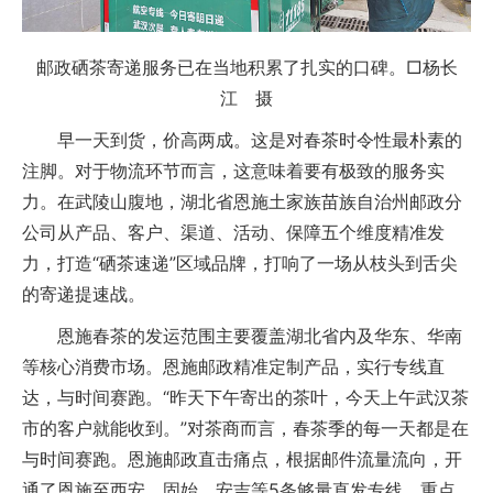
邮政硒茶寄递服务已在当地积累了扎实的口碑。□杨长
江 摄
早一天到货，价高两成。这是对春茶时令性最朴素的
注脚。对于物流环节而言，这意味着要有极致的服务实
力。在武陵山腹地，湖北省恩施土家族苗族自治州邮政分
公司从产品、客户、渠道、活动、保障五个维度精准发
力，打造“硒茶速递”区域品牌，打响了一场从枝头到舌尖
的寄递提速战。
恩施春茶的发运范围主要覆盖湖北省内及华东、华南
等核心消费市场。恩施邮政精准定制产品，实行专线直
达，与时间赛跑。“昨天下午寄出的茶叶，今天上午武汉茶
市的客户就能收到。”对茶商而言，春茶季的每一天都是在
与时间赛跑。恩施邮政直击痛点，根据邮件流量流向，开
通了恩施至西安、固始、安吉等5条够量直发专线，重点