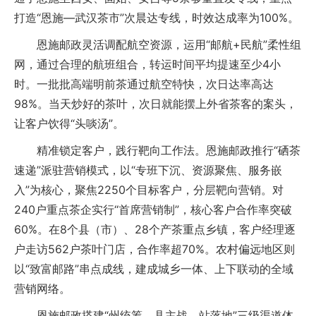
打造“恩施—武汉茶市”次晨达专线，时效达成率为100%。
恩施邮政灵活调配航空资源，运用“邮航+民航”柔性组
网，通过合理的航班组合，转运时间平均提速至少4小
时。一批批高端明前茶通过航空特快，次日达率高达
98%。当天炒好的茶叶，次日就能摆上外省茶客的案头，
让客户饮得“头啖汤”。
精准锁定客户，践行靶向工作法。恩施邮政推行“硒茶
速递”派驻营销模式，以“专班下沉、资源聚焦、服务嵌
入”为核心，聚焦2250个目标客户，分层靶向营销。对
240户重点茶企实行“首席营销制”，核心客户合作率突破
60%。在8个县（市）、28个产茶重点乡镇，客户经理逐
户走访562户茶叶门店，合作率超70%。农村偏远地区则
以“致富邮路”串点成线，建成城乡一体、上下联动的全域
营销网络。
恩施邮政搭建“州统筹、县主战、站落地”三级渠道体