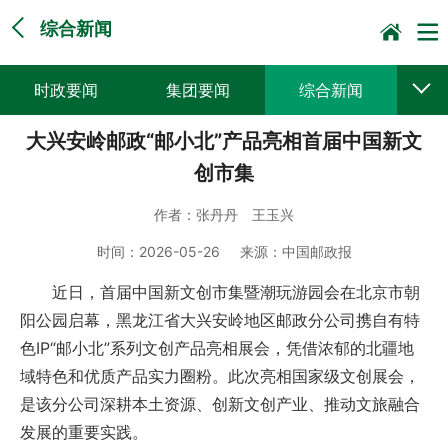
综合新闻
时政要闻
集团要闻
综合新闻
大兴安岭邮政“邮小北”产品亮相首届中国新文
媒体聚焦
党建动态
普遍服务
创市集
科技创新
企业文化
一线风采
作者：
张丹丹 王玉兴
集邮报道
时间：
2026-05-26
来源：
中国邮政报
近日，首届中国新文创市集暨潮玩游园会在北京市朝
阳公园启幕，黑龙江省大兴安岭地区邮政分公司携自有特
色IP“邮小北”系列文创产品亮相展会，凭借浓郁的北疆地
域特色和优质产品实力圈粉。此次亮相国家级文创展会，
是该分公司深耕本土资源、创新文创产业、推动文旅融合
发展的重要实践。