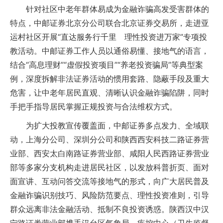
针对社区中老年群体易成为金融诈骗高发受害群体的
特点，中邮证券北京分公司联合北京证券交易所，走进亚
运村社区开展“直达服务行千里 理性投资进万家”专项投
教活动。中邮证券工作人员以通俗易懂、接地气的语言，
结合“高息理财”“虚假投资项目”“养老投资骗局”等典型案
例，深度拆解非法证券活动的惯用套路、隐蔽手段及重大
危害，让中老年居民直观、清晰认识金融诈骗陷阱，同时
手把手指导居民掌握正规投资与合法维权方式。
为扩大投教宣传覆盖面，中邮证券多点发力、全域联
动，上海分公司、深圳分公司和陕西西安科技二路证券营
业部、西安太白南路证券营业部、咸阳人民西路证券营业
部等多家分支机构走进居民社区，以发放科普折页、面对
面宣讲、互动问答交流等接地气的形式，向广大居民普及
金融诈骗识别技巧、风险防范要点、理性投资准则，引导
群众远离非法金融活动、抵制不良投资诱惑。陕西汉中汉