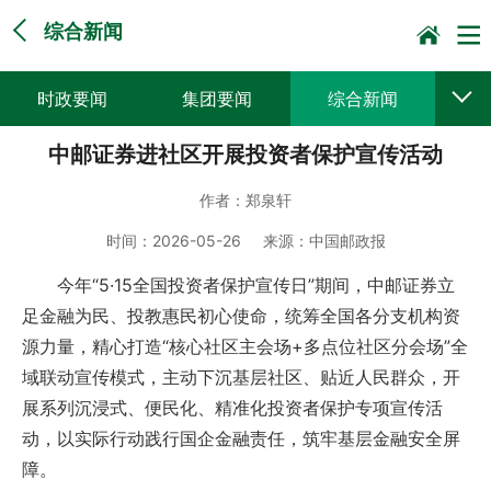
综合新闻
时政要闻
集团要闻
综合新闻
中邮证券进社区开展投资者保护宣传活动
媒体聚焦
党建动态
普遍服务
作者：
郑泉轩
科技创新
企业文化
一线风采
时间：
2026-05-26
来源：
中国邮政报
集邮报道
今年“5·15全国投资者保护宣传日”期间，中邮证券立
足金融为民、投教惠民初心使命，统筹全国各分支机构资
源力量，精心打造“核心社区主会场+多点位社区分会场”全
域联动宣传模式，主动下沉基层社区、贴近人民群众，开
展系列沉浸式、便民化、精准化投资者保护专项宣传活
动，以实际行动践行国企金融责任，筑牢基层金融安全屏
障。