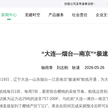
控股公司及寄递事业部
新闻中心
党建时空
产品服务
社会责任
企业文
“大连—烟台—南京”“极
杨雨青 刘志刚 耿潇
2026-05-26
9日，辽宁大连—山东烟台—江苏南京“极速鲜”航线开通，为
每日1班、每周7班，紧密契合樱桃的采收节奏。航线运营初期由波
切换为运力达25吨的波音757-200F。与此前“大连—潍坊—
梯直接架到了樱桃产区“门口”。果农在田间完成采摘预冷后即可