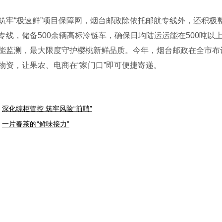
“极速鲜”项目保障网，烟台邮政除依托邮航专线外，还积极
专线，储备500余辆高标冷链车，确保日均陆运运能在500吨
能监测，最大限度守护樱桃新鲜品质。今年，烟台邮政在全市布设
物资，让果农、电商在“家门口”即可便捷寄递。
深化综柜管控 筑牢风险“前哨”
一片春茶的“鲜味接力”