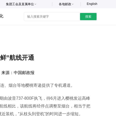
English
集团工会及直属单位
各地邮政
化
搜索
速鲜”航线开通
来源：
中国邮政报
大连、烟台等地樱桃寄递提供了专机通道。
音737-800F执飞，待6月进入樱桃发运高峰
南京”航线相比，该航线将经停点调整至烟台，相当于把
就近装机，“从枝头到登机”的时间进一步缩短。