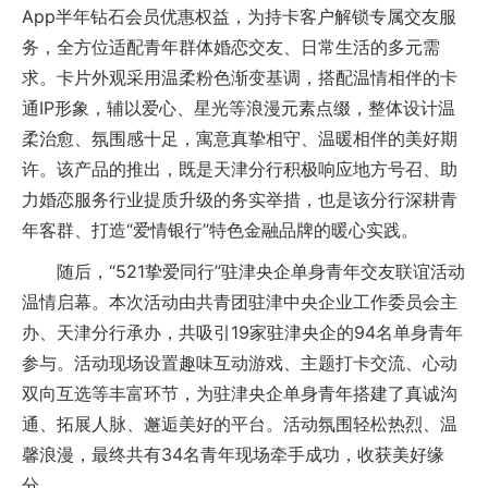
App半年钻石会员优惠权益，为持卡客户解锁专属交友服
务，全方位适配青年群体婚恋交友、日常生活的多元需
求。卡片外观采用温柔粉色渐变基调，搭配温情相伴的卡
通IP形象，辅以爱心、星光等浪漫元素点缀，整体设计温
柔治愈、氛围感十足，寓意真挚相守、温暖相伴的美好期
许。该产品的推出，既是天津分行积极响应地方号召、助
力婚恋服务行业提质升级的务实举措，也是该分行深耕青
年客群、打造“爱情银行”特色金融品牌的暖心实践。
随后，“521挚爱同行”驻津央企单身青年交友联谊活动
温情启幕。本次活动由共青团驻津中央企业工作委员会主
办、天津分行承办，共吸引19家驻津央企的94名单身青年
参与。活动现场设置趣味互动游戏、主题打卡交流、心动
双向互选等丰富环节，为驻津央企单身青年搭建了真诚沟
通、拓展人脉、邂逅美好的平台。活动氛围轻松热烈、温
馨浪漫，最终共有34名青年现场牵手成功，收获美好缘
分。