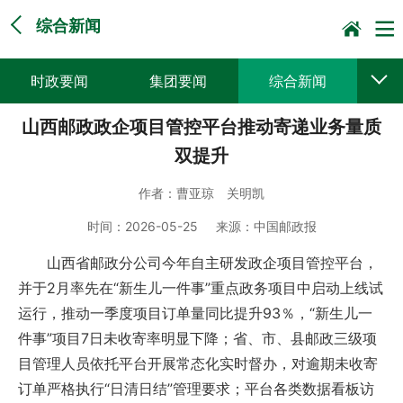
综合新闻
时政要闻
集团要闻
综合新闻
山西邮政政企项目管控平台推动寄递业务量质
媒体聚焦
党建动态
普遍服务
双提升
科技创新
企业文化
一线风采
作者：
曹亚琼 关明凯
集邮报道
时间：
2026-05-25
来源：
中国邮政报
山西省邮政分公司今年自主研发政企项目管控平台，
并于2月率先在“新生儿一件事”重点政务项目中启动上线试
运行，推动一季度项目订单量同比提升93％，“新生儿一
件事”项目7日未收寄率明显下降；省、市、县邮政三级项
目管理人员依托平台开展常态化实时督办，对逾期未收寄
订单严格执行“日清日结”管理要求；平台各类数据看板访