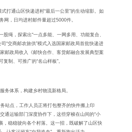
式打通山区快递进村“最后一公里”的生动缩影。如
务网，日均进村邮件量超过5000件。
股绳，探索出“一点多能、一网多用、功能复合、
公司“交商邮农旅供”模式入选国家邮政局首批快递进
国家邮政局收入《邮快合作、客货邮融合发展典型案
复制、可推广的“名山样板”。
合服务体系，构建乡村物流新格局。
服务站点，工作人员正将打包整齐的快件搬上印
与交通运输部门深度协作下，这些穿梭在山间的“小
包裹，稳稳驶向各个村落。这一招，既破解了山区快
子，让客运班车“自我造血”、重新跑出活力。