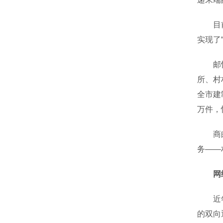
目前，
实现了
邮快协
所、村
全市建
万件，
商邮叠
务——
网
近年来
的双向