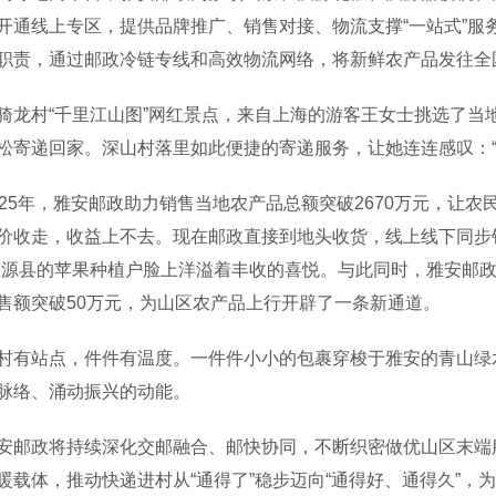
开通线上专区，提供品牌推广、销售对接、物流支撑“一站式”服
职责，通过邮政冷链专线和高效物流网络，将新鲜农产品发往全
村“千里江山图”网红景点，来自上海的游客王女士挑选了当
松寄递回家。深山村落里如此便捷的寄递服务，让她连连感叹：“
5年，雅安邮政助力销售当地农产品总额突破2670万元，让农
价收走，收益上不去。现在邮政直接到地头收货，线上线下同步
汉源县的苹果种植户脸上洋溢着丰收的喜悦。与此同时，雅安邮
售额突破50万元，为山区农产品上行开辟了一条新通道。
站点，件件有温度。一件件小小的包裹穿梭于雅安的青山绿水
脉络、涌动振兴的动能。
政将持续深化交邮融合、邮快协同，不断织密做优山区末端服
暖载体，推动快递进村从“通得了”稳步迈向“通得好、通得久”，