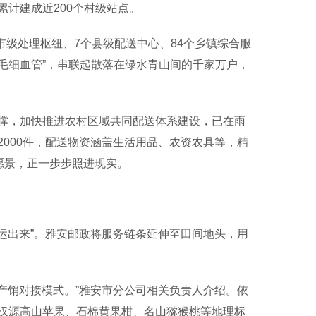
计建成近200个村级站点。
个市级处理枢纽、7个县级配送中心、84个乡镇综合服
“毛细血管”，串联起散落在绿水青山间的千家万户，
，加快推进农村区域共同配送体系建设，已在雨
000件，配送物资涵盖生活用品、农资农具等，精
愿景，正一步步照进现实。
运出来”。雅安邮政将服务链条延伸至田间地头，用
产销对接模式。”雅安市分公司相关负责人介绍。依
汉源高山苹果、石棉黄果柑、名山猕猴桃等地理标