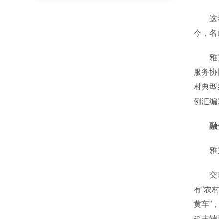
这看似
今，名
雅安邮
服务协
村典型
例汇编
融
雅安邮
交邮融
有“农
黄车”
递末端