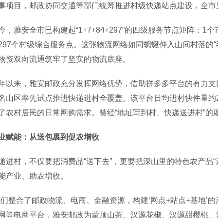
事项目，邮政协同交通等部门统筹推进村级快递站点建设，全市累
雅安全市已构建起“1+7+84+297”的四级服务节点矩阵：1
297个村级综合服务点。这张物流网络如同蜿蜒伸入山间村落的
物资双向流通筑牢了坚实的物流底座。
来，雅安邮政充分发挥网络优势，借助拼多多平台的有力支撑
名山区率先试点推进快递进村全覆盖。该平台日均进村快件量约2
了农村居民的日常网购需求。曾经“地址写到村、快递送进村”的
业赋能：从送包裹到促农增收
村，不仅要把消费品“送下去”，更要把深山里的特色农产品“
能产业、助农增收。
整合了邮政物流、电商、金融资源，构建‘网点+站点+基地’的
网等电商平台，雅安邮政为蒙顶山茶、汉源花椒、汉源甜樱桃、