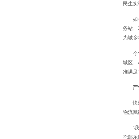
民生实
如今，
务站、
为城乡
今年以
城区、
准满足
产
快递进
物流赋
“我们
托邮乐