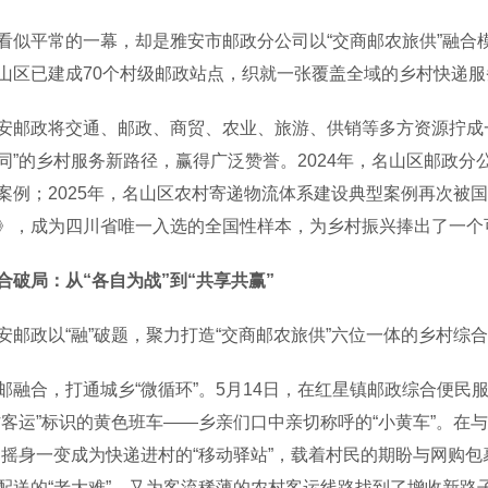
平常的一幕，却是雅安市邮政分公司以“交商邮农旅供”融合模
山区已建成70个村级邮政站点，织就一张覆盖全域的乡村快递服
政将交通、邮政、商贸、农业、旅游、供销等多方资源拧成一
同”的乡村服务新路径，赢得广泛赞誉。2024年，名山区邮政分
案例；2025年，名山区农村寄递物流体系建设典型案例再次被
》，成为四川省唯一入选的全国性样本，为乡村振兴捧出了一个可
合破局：从“各自为战”到“共享共赢”
政以“融”破题，聚力打造“交商邮农旅供”六位一体的乡村综
合，打通城乡“微循环”。5月14日，在红星镇邮政综合便民
村客运”标识的黄色班车——乡亲们口中亲切称呼的“小黄车”。在
，摇身一变成为快递进村的“移动驿站”，载着村民的期盼与网购
配送的“老大难”，又为客流稀薄的农村客运线路找到了增收新路