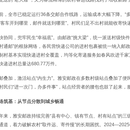
全市已稳定运行36条交邮合作线路，运输成本大幅下降。“多
“客车开到哪里，邮件就送到哪里”。村民们足不出村就能收寄快
同，兜牢民生“幸福底”。由邮政“挑大梁”，统一派送村级快件
村通邮”的根脉网络，各民营快递公司的进村包裹被统一纳入邮
制村基本实现快递进村全覆盖，均等化寄递服务如春风吹进千家万户
快递进村总量达680.77万件。
加，激活站点“内生力”。雅安邮政在多数村级站点叠加了便
村民们“进一次门，办多件事”，站点经营者的腰包也鼓了起来，
络筑基：从节点分散到城乡畅通
，雅安邮政持续完善“县有中心、镇有节点、村有站点”的三
通道，着力破解农村“取件远、寄件慢”的长期困扰。2024—20