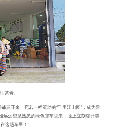
理茶青。
展开来，宛若一幅流动的“千里江山图”，成为雅
姐远远望见熟悉的绿色邮车驶来，脸上立刻绽开笑
在这趟车里！”