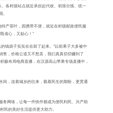
务。各村级站点就近承担起代收、初筛分拣、统一
国。
地特产茶叶，因携带不便，就近在村级邮政便民服
既省心，又贴心！”
民的钱袋子实实在在鼓了起来。“以前果子大多被中
销售，价格公道又不愁卖，我们真真切切赚到了
政积极布局电商直播，在汉源高山苹果专场直播中，
间，连着城乡的往来，载着民生的期盼，更贯通
务网络，让每一件快件都成为便民利民、兴产助
为村民的美好生活提供更大助力。