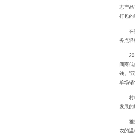
志产品
打包的
在骑龙
务点轻
202
间商低
钱。”
单场销
村村有
发展的
雅安邮
农的温