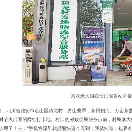
茶农米大姐在便民服务站旁筛
四川省雅安市名山区骑龙村，青山叠翠，茶田如海。万亩茶园铺
时节火出圈的网红打卡地。村口的邮政便民服务点前，村民李大
步迎了上去：“手机物流早就提醒快递今天到，我就知道，包裹准