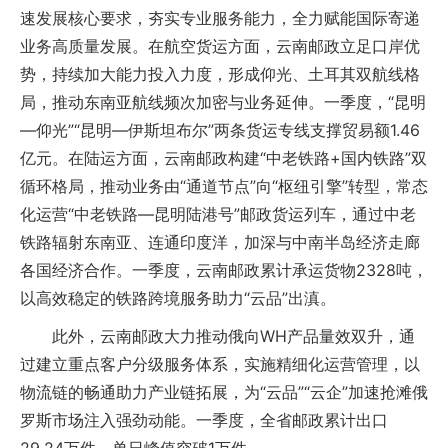
速发展核心要求，夯实专业服务能力，全力赋能国际寄递
业务高质量发展。在航空货运方面，云南邮政立足口岸优
势，持续加大能力投入力度，形成仰光、土耳其双航线格
局，推动东南亚航线频次加密与业务延伸。一季度，“昆明
—仰光”“昆明—伊斯坦布尔”两条货运专线支撑贸易额1.46
亿元。在陆运方面，云南邮政构建“中老铁路+国内铁路”双
循环格局，推动业务由“通道节点”向“枢纽引擎”转型，常态
化运营“中老铁路—昆明陆港号”邮政货运列车，通过中老
铁路辐射东南亚、连通印度洋，加深与中南半岛经济走廊
各国经济合作。一季度，云南邮政累计承运货物2328吨，
以高效稳定的铁路跨境服务助力“云品”出滇。
此外，云南邮政大力推动俄向WH产品量效双升，通
过建立重点客户分级服务体系，实施精细化运营管理，以
物流链的畅通助力产业链拓展，为“云品”“云企”加速抢滩俄
罗斯市场注入强劲动能。一季度，全省邮政累计出口