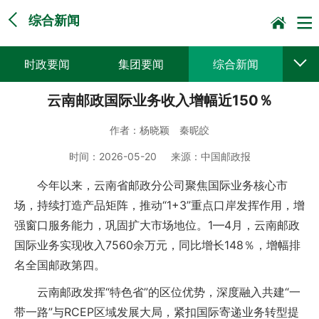
综合新闻
时政要闻
集团要闻
综合新闻
云南邮政国际业务收入增幅近150％
媒体聚焦
党建动态
普遍服务
作者：
杨晓颖 秦昵皎
科技创新
企业文化
一线风采
时间：
2026-05-20
来源：
中国邮政报
集邮报道
今年以来，云南省邮政分公司聚焦国际业务核心市
场，持续打造产品矩阵，推动“1+3”重点口岸发挥作用，增
强窗口服务能力，巩固扩大市场地位。1—4月，云南邮政
国际业务实现收入7560余万元，同比增长148％，增幅排
名全国邮政第四。
云南邮政发挥“特色省”的区位优势，深度融入共建“一
带一路”与RCEP区域发展大局，紧扣国际寄递业务转型提