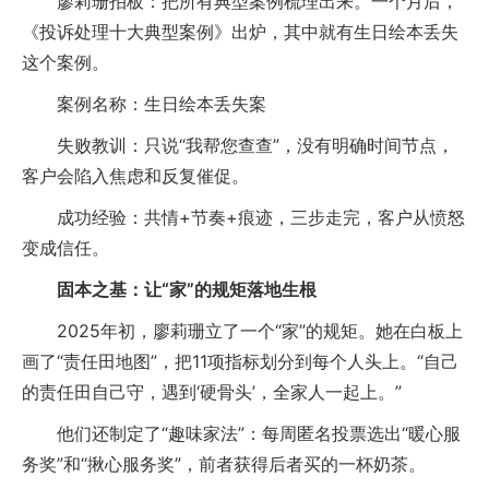
廖莉珊拍板：把所有典型案例梳理出来。一个月后，
《投诉处理十大典型案例》出炉，其中就有生日绘本丢失
这个案例。
案例名称：生日绘本丢失案
失败教训：只说“我帮您查查”，没有明确时间节点，
客户会陷入焦虑和反复催促。
成功经验：共情+节奏+痕迹，三步走完，客户从愤怒
变成信任。
固本之基：让“家”的规矩落地生根
2025年初，廖莉珊立了一个“家”的规矩。她在白板上
画了“责任田地图”，把11项指标划分到每个人头上。“自己
的责任田自己守，遇到‘硬骨头’，全家人一起上。”
他们还制定了“趣味家法”：每周匿名投票选出“暖心服
务奖”和“揪心服务奖”，前者获得后者买的一杯奶茶。