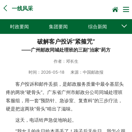
一线风采
时政要闻
集团要闻
综合新闻
破解客户投诉“紧箍咒”
媒体聚焦
党建动态
普遍服务
——广州邮政同城处理班的三副“治家”药方
科技创新
企业文化
一线风采
作者：
邓长生
集邮报道
时间：
2026-05-18
来源：
中国邮政报
客户投诉和邮件丢损，是邮政服务质量中最令基层头
疼的两块“硬骨头”。广东省广州市邮政分公司同城处理班
客服组，用一套“预防针、急诊室、复查科”的三步疗法，
硬是把这两块“骨头”啃出了滋味。
这天，电话铃声急促地响起。
“我女儿的生日绘本弄丢了！孩子后天生日，我怎么跟