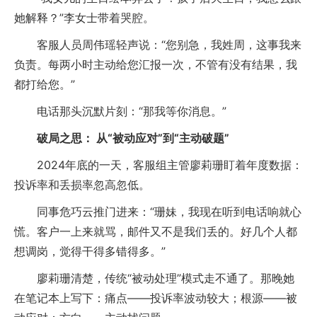
她解释？”李女士带着哭腔。
客服人员周伟瑶轻声说：“您别急，我姓周，这事我来
负责。每两小时主动给您汇报一次，不管有没有结果，我
都打给您。”
电话那头沉默片刻：“那我等你消息。”
破局之思： 从“被动应对”到“主动破题”
2024年底的一天，客服组主管廖莉珊盯着年度数据：
投诉率和丢损率忽高忽低。
同事危巧云推门进来：“珊妹，我现在听到电话响就心
慌。客户一上来就骂，邮件又不是我们丢的。好几个人都
想调岗，觉得干得多错得多。”
廖莉珊清楚，传统“被动处理”模式走不通了。那晚她
在笔记本上写下：痛点——投诉率波动较大；根源——被