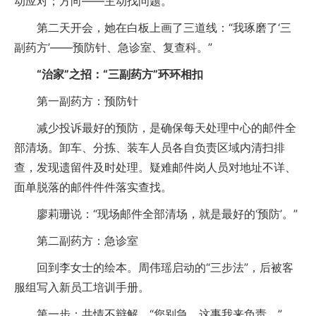
动应对；方向——主动找问题。
第二天开会，她在白板上画了三道线：“我琢磨了‘三
副药方’——预防针、急诊室、复查科。”
“治家”之招：“三副药方”环环相扣
第一副药方：预防针
减少投诉最好的预防，是确保每天处理中心的邮件全
部清场。卸车、分拣、装车人员各自负责区域内清扫排
查，发现遗留件及时处理。疑难邮件岗人员对地址不详、
面单脱落的邮件件件落实查找。
廖莉珊说：“现场邮件全部清场，就是最好的‘预防’。”
第二副药方：急诊室
回到李女士的绘本。周伟瑶启动的“三步法”，后被客
服组写入新员工培训手册。
第一步：共情不辩解。“您别急，这事我来负责。”