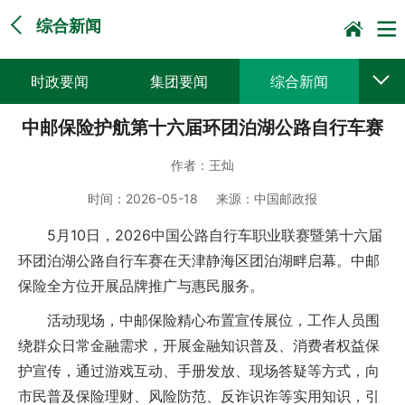
综合新闻
时政要闻
集团要闻
综合新闻
中邮保险护航第十六届环团泊湖公路自行车赛
媒体聚焦
党建动态
普遍服务
作者：
王灿
科技创新
企业文化
一线风采
时间：
2026-05-18
来源：
中国邮政报
集邮报道
5月10日，2026中国公路自行车职业联赛暨第十六届
环团泊湖公路自行车赛在天津静海区团泊湖畔启幕。中邮
保险全方位开展品牌推广与惠民服务。
活动现场，中邮保险精心布置宣传展位，工作人员围
绕群众日常金融需求，开展金融知识普及、消费者权益保
护宣传，通过游戏互动、手册发放、现场答疑等方式，向
市民普及保险理财、风险防范、反诈识诈等实用知识，引