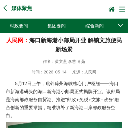
媒体聚焦
时政要闻
集团要闻
综合新闻
人民网：
海口新海港小邮局开业 解锁文旅便民
媒体聚焦
党建动态
普遍服务
新场景
科技创新
企业文化
一线风采
作者：
黄文燕 李慧 肖茹
集邮报道
时间：
2026-05-14
来源：
人民网
5月12日上午，毗邻琼州海峡核心门户枢纽——海口
市新海港码头的海口新海港小邮局正式揭牌开业。该邮局
是海南邮政服务自贸港、推进“邮政+免税+文旅+政务”融
合创新的重要举措，精准填补了新海港口岸邮政服务空
白。