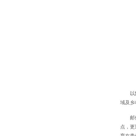
以黔南
域及乡
邮储银
点，更
育在贵