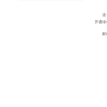
这一行
开通绿
邮储