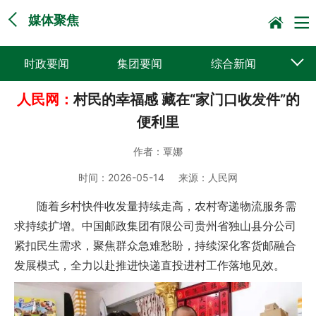
媒体聚焦
时政要闻
集团要闻
综合新闻
人民网：
村民的幸福感 藏在“家门口收发件”的
媒体聚焦
党建动态
普遍服务
便利里
科技创新
企业文化
一线风采
作者：
覃娜
集邮报道
时间：
2026-05-14
来源：
人民网
随着乡村快件收发量持续走高，农村寄递物流服务需
求持续扩增。中国邮政集团有限公司贵州省独山县分公司
紧扣民生需求，聚焦群众急难愁盼，持续深化客货邮融合
发展模式，全力以赴推进快递直投进村工作落地见效。