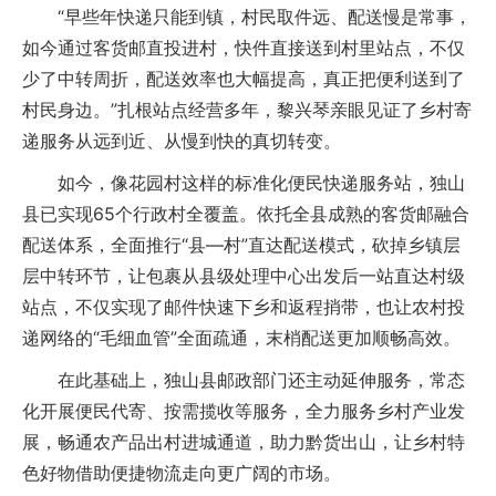
“早些年快递只能到镇，村民取件远、配送慢是常事，
如今通过客货邮直投进村，快件直接送到村里站点，不仅
少了中转周折，配送效率也大幅提高，真正把便利送到了
村民身边。”扎根站点经营多年，黎兴琴亲眼见证了乡村寄
递服务从远到近、从慢到快的真切转变。
如今，像花园村这样的标准化便民快递服务站，独山
县已实现65个行政村全覆盖。依托全县成熟的客货邮融合
配送体系，全面推行“县—村”直达配送模式，砍掉乡镇层
层中转环节，让包裹从县级处理中心出发后一站直达村级
站点，不仅实现了邮件快速下乡和返程捎带，也让农村投
递网络的“毛细血管”全面疏通，末梢配送更加顺畅高效。
在此基础上，独山县邮政部门还主动延伸服务，常态
化开展便民代寄、按需揽收等服务，全力服务乡村产业发
展，畅通农产品出村进城通道，助力黔货出山，让乡村特
色好物借助便捷物流走向更广阔的市场。