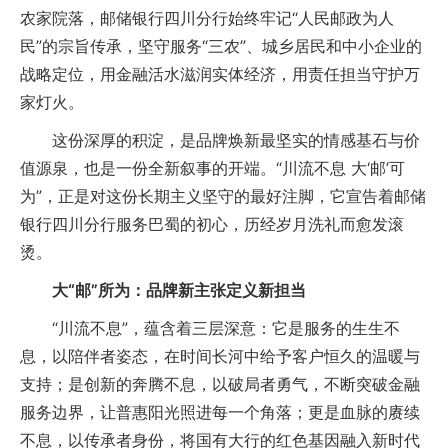
农家院落，邮储银行四川分行始终牢记“人民邮政为人
民”的宗旨传承，坚守服务“三农”、城乡居民和中小企业的
战略定位，用金融活水滋润实体经济，用责任担当守护万
家灯火。
这份深厚的积淀，是品牌焕新最坚实的情感基石与价
值源泉，也是一份全新叙事的开端。“川流不息 大‘邮’可
为”，正是对这份长期主义坚守的最好注脚，它宣告着邮储
银行四川分行服务巴蜀的初心，历经岁月洗礼而愈发滚
烫。
大“邮”所为：品牌新主张定义新担当
“川流不息”，蕴含着三层深意：它是服务的生生不
息，以陪伴者姿态，在时间长河中给予客户恒久的温暖与
支持；是创新的奔腾不息，以破局者勇气，不断突破金融
服务边界，让普惠阳光照进每一个角落；更是血脉的赓续
不息，以传承者身份，将国有大行的红色基因融入新时代