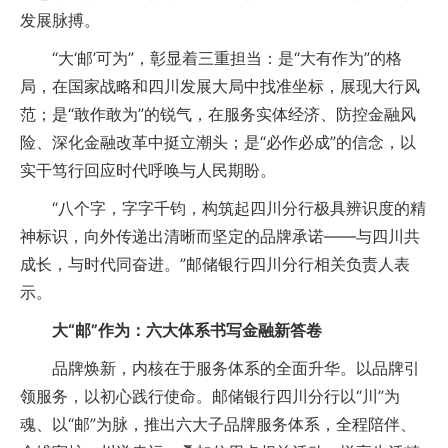
发展脉搏。
“大‘邮’可为”，彰显着三重担当：是“大有作为”的格
局，在国家战略和四川发展大局中找准坐标，展现大行风
范；是“敢作敢为”的锐气，在服务实体经济、防控金融风
险、深化金融改革中挺立潮头；是“必作必成”的信念，以
实干笃行回应时代呼唤与人民期盼。
“八个字，字字千钧，构筑起四川分行极具辨识度的精
神标识，向外传递出清晰而坚定的品牌承诺——与四川共
成长，与时代同奋进。”邮储银行四川分行相关负责人表
示。
大“邮”作为：六大体系书写金融新答卷
品牌焕新，内核在于服务体系的全面升华。以品牌引
领服务，以初心践行使命。邮储银行四川分行以“川”为
魂、以“邮”为脉，推出六大子品牌服务体系，全程陪伴、