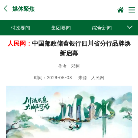
媒体聚焦
时政要闻
集团要闻
综合新闻
人民网：
中国邮政储蓄银行四川省分行品牌焕
媒体聚焦
党建动态
普遍服务
新启幕
科技创新
企业文化
一线风采
作者：
邓柯
集邮报道
时间：
2026-05-08
来源：
人民网