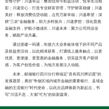
全维守护：川递幸运：叠加信用卡权益活动，悦享生活精
彩；川递安心：打造专业财富管理，守护财富稳健；川递
美好：释放消费信贷动能，点亮万家幸福；川递希望：深
耕“三农”金融服务，助力乡村振兴；川递梦想：强化普惠
金融支持，护航小微成长；川递未来：聚力公司同业业
务，赋能产业共赢。
通过搭建一码通，衔接六大业务板块项下的不同产品
及权益类活动，以此精准获客，打通线上服务触点，以更
优质、更便捷、更普惠的金融服务，切实提升客户获得
感，为客户创造价值，为地方发展注入动能。
未来，邮储银行四川分行将锚定“具有四川辨识度”的
发展愿景，勇担“争做区域内城市金融的重要银行、县域金
融的主流银行”时代使命，以此次品牌焕新为新起点，书
写“川流不息，大‘邮’可为”的崭新篇章。